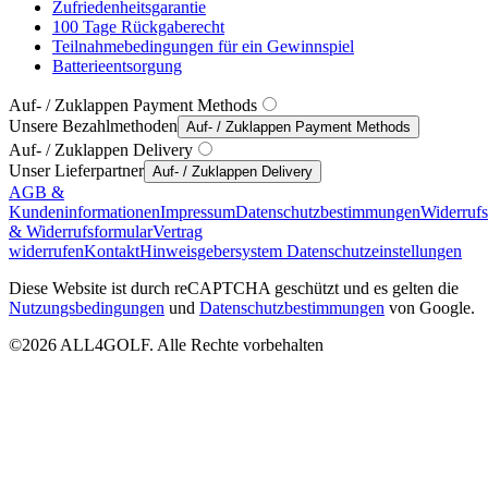
Zufriedenheitsgarantie
100 Tage Rückgaberecht
Teilnahmebedingungen für ein Gewinnspiel
Batterieentsorgung
Auf- / Zuklappen Payment Methods
Unsere Bezahlmethoden
Auf- / Zuklappen Payment Methods
Auf- / Zuklappen Delivery
Unser Lieferpartner
Auf- / Zuklappen Delivery
AGB &
Kundeninformationen
Impressum
Datenschutzbestimmungen
Widerruf
& Widerrufsformular
Vertrag
widerrufen
Kontakt
Hinweisgebersystem
Datenschutzeinstellungen
Diese Website ist durch reCAPTCHA geschützt und es gelten die
Nutzungsbedingungen
und
Datenschutzbestimmungen
von Google.
©2026 ALL4GOLF. Alle Rechte vorbehalten