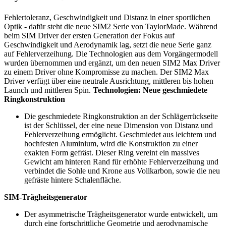
Fehlertoleranz, Geschwindigkeit und Distanz in einer sportlichen
Optik - dafür steht die neue SIM2 Serie von TaylorMade. Während
beim SIM Driver der ersten Generation der Fokus auf
Geschwindigkeit und Aerodynamik lag, setzt die neue Serie ganz
auf Fehlerverzeihung. Die Technologien aus dem Vorgängermodell
wurden übernommen und ergänzt, um den neuen SIM2 Max Driver
zu einem Driver ohne Kompromisse zu machen. Der SIM2 Max
Driver verfügt über eine neutrale Ausrichtung, mittleren bis hohen
Launch und mittleren Spin.
Technologien:
Neue geschmiedete
Ringkonstruktion
Die geschmiedete Ringkonstruktion an der Schlägerrückseite
ist der Schlüssel, der eine neue Dimension von Distanz und
Fehlerverzeihung ermöglicht. Geschmiedet aus leichtem und
hochfesten Aluminium, wird die Konstruktion zu einer
exakten Form gefräst. Dieser Ring vereint ein massives
Gewicht am hinteren Rand für erhöhte Fehlerverzeihung und
verbindet die Sohle und Krone aus Vollkarbon, sowie die neu
gefräste hintere Schalenfläche.
SIM-Trägheitsgenerator
Der asymmetrische Trägheitsgenerator wurde entwickelt, um
durch eine fortschrittliche Geometrie und aerodynamische