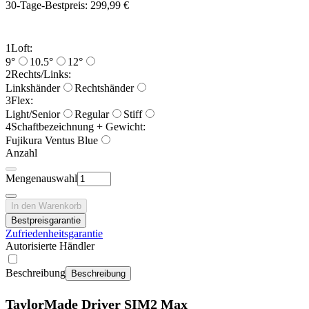
30-Tage-Bestpreis:
299,99 €
1
Loft:
9°
10.5°
12°
2
Rechts/Links:
Linkshänder
Rechtshänder
3
Flex:
Light/Senior
Regular
Stiff
4
Schaftbezeichnung + Gewicht:
Fujikura Ventus Blue
Anzahl
Mengenauswahl
In den Warenkorb
Bestpreisgarantie
Zufriedenheitsgarantie
Autorisierte Händler
Beschreibung
Beschreibung
TaylorMade Driver SIM2 Max