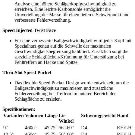
Analyse eine höhere Schlägerkopfgeschwindigkeit zu
erreichen. Eine leichte Karbonsohle ermöglicht die
Umverteilung der Masse für einen tieferen Schwerpunkt und
verbesserte Fehlerverzeihung.
Speed Injected Twist Face
Für eine verbesserte Ballgeschwindigkeit wird jeder Kopf mit
Spezialharz genau auf die Schwelle der maximalen
Geschwindigkeitsbegrenzung kalibriert. Zusätzlich sorgt die
spezielle Schlagflächen-Krümmung für Unterstützung bei
Fehltreffern an Hacke und Spitze.
Thru-Slot Speed Pocket
Das flexible Speed Pocket Design wurde entwickelt, um die
Ballgeschwindigkeit zu maximieren und zusätzliche
Fehlerverzeihung bei Treffern im unteren Bereich der
Schlagfläche zu erzielen.
Spezifikationen:
Varianten
Volumen
Länge
Lie
Schwunggewicht
Hand
Winkel
9°
460cc
45,75"
56°-60°
D4
RH/LH
10,5°
460cc
45,75"
56°-60°
D4
RH/LH