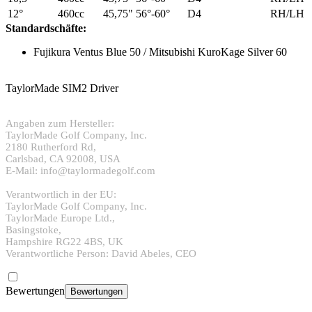
12°
460cc
45,75"
56°-60°
D4
RH/LH
Standardschäfte:
Fujikura Ventus Blue 50 / Mitsubishi KuroKage Silver 60
TaylorMade SIM2 Driver
Angaben zum Hersteller:
TaylorMade Golf Company, Inc.
2180 Rutherford Rd,
Carlsbad, CA 92008, USA
E-Mail: info@taylormadegolf.com
Verantwortlich in der EU:
TaylorMade Golf Company, Inc.
TaylorMade Europe Ltd.,
Basingstoke,
Hampshire RG22 4BS, UK
Verantwortliche Person: David Abeles, CEO
Bewertungen
Bewertungen