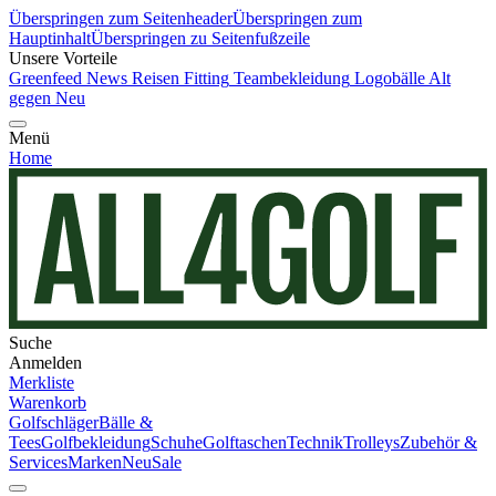
Überspringen zum Seitenheader
Überspringen zum
Hauptinhalt
Überspringen zu Seitenfußzeile
Unsere Vorteile
Greenfeed News
Reisen
Fitting
Teambekleidung
Logobälle
Alt
gegen Neu
Menü
Home
Suche
Anmelden
Merkliste
Warenkorb
Golfschläger
Bälle &
Tees
Golfbekleidung
Schuhe
Golftaschen
Technik
Trolleys
Zubehör &
Services
Marken
Neu
Sale