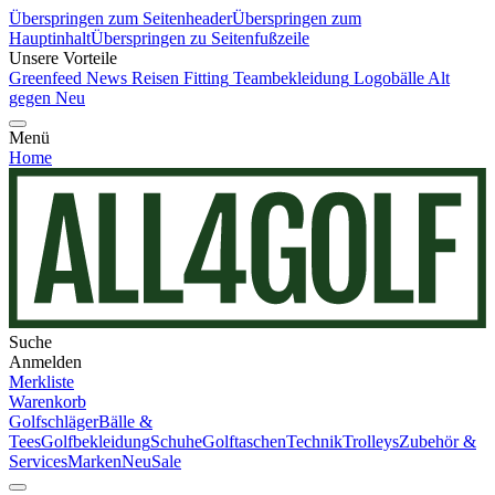
Überspringen zum Seitenheader
Überspringen zum
Hauptinhalt
Überspringen zu Seitenfußzeile
Unsere Vorteile
Greenfeed News
Reisen
Fitting
Teambekleidung
Logobälle
Alt
gegen Neu
Menü
Home
Suche
Anmelden
Merkliste
Warenkorb
Golfschläger
Bälle &
Tees
Golfbekleidung
Schuhe
Golftaschen
Technik
Trolleys
Zubehör &
Services
Marken
Neu
Sale