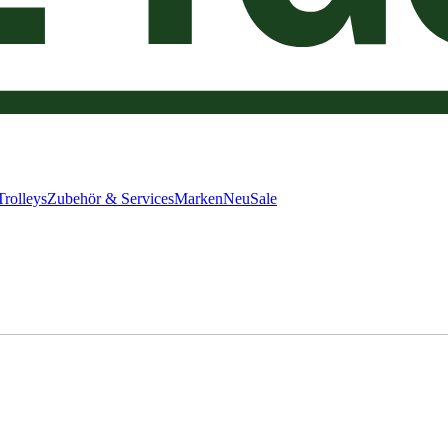
Trolleys
Zubehör & Services
Marken
Neu
Sale