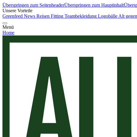
Überspringen zum Seitenheader
Überspringen zum Hauptinhalt
Übersp
Unsere Vorteile
Greenfeed News
Reisen
Fitting
Teambekleidung
Logobälle
Alt gege
Menü
Home