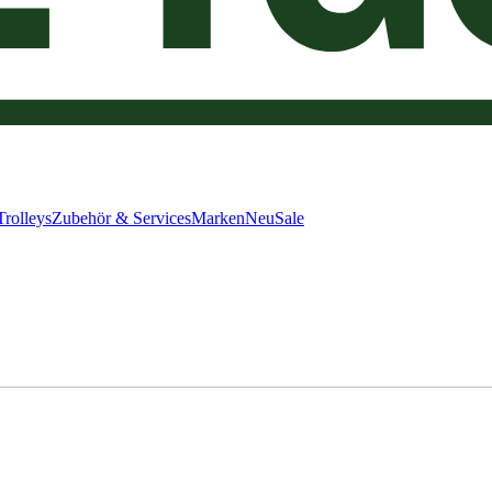
Trolleys
Zubehör & Services
Marken
Neu
Sale