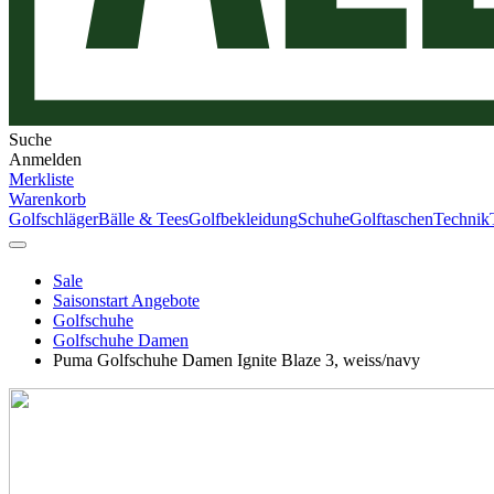
Suche
Anmelden
Merkliste
Warenkorb
Golfschläger
Bälle & Tees
Golfbekleidung
Schuhe
Golftaschen
Technik
Sale
Saisonstart Angebote
Golfschuhe
Golfschuhe Damen
Puma Golfschuhe Damen Ignite Blaze 3, weiss/navy