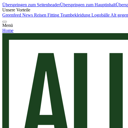
Überspringen zum Seitenheader
Überspringen zum Hauptinhalt
Übersp
Unsere Vorteile
Greenfeed News
Reisen
Fitting
Teambekleidung
Logobälle
Alt gege
Menü
Home