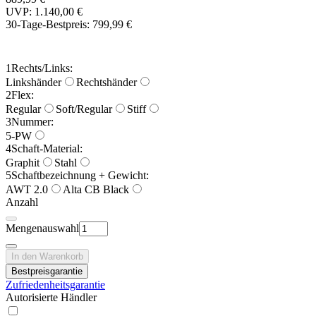
UVP: 1.140,00 €
30-Tage-Bestpreis:
799,99 €
1
Rechts/Links:
Linkshänder
Rechtshänder
2
Flex:
Regular
Soft/Regular
Stiff
3
Nummer:
5-PW
4
Schaft-Material:
Graphit
Stahl
5
Schaftbezeichnung + Gewicht:
AWT 2.0
Alta CB Black
Anzahl
Mengenauswahl
In den Warenkorb
Bestpreisgarantie
Zufriedenheitsgarantie
Autorisierte Händler