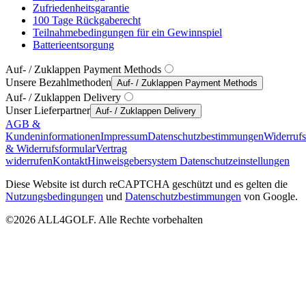
Zufriedenheitsgarantie
100 Tage Rückgaberecht
Teilnahmebedingungen für ein Gewinnspiel
Batterieentsorgung
Auf- / Zuklappen Payment Methods
Unsere Bezahlmethoden
Auf- / Zuklappen Payment Methods
Auf- / Zuklappen Delivery
Unser Lieferpartner
Auf- / Zuklappen Delivery
AGB &
Kundeninformationen
Impressum
Datenschutzbestimmungen
Widerruf
& Widerrufsformular
Vertrag
widerrufen
Kontakt
Hinweisgebersystem
Datenschutzeinstellungen
Diese Website ist durch reCAPTCHA geschützt und es gelten die
Nutzungsbedingungen
und
Datenschutzbestimmungen
von Google.
©2026 ALL4GOLF. Alle Rechte vorbehalten