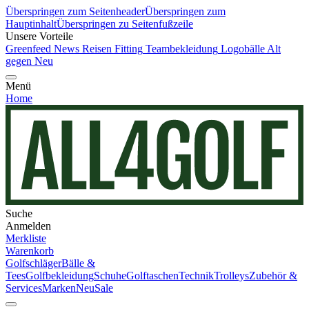
Überspringen zum Seitenheader
Überspringen zum
Hauptinhalt
Überspringen zu Seitenfußzeile
Unsere Vorteile
Greenfeed News
Reisen
Fitting
Teambekleidung
Logobälle
Alt
gegen Neu
Menü
Home
Suche
Anmelden
Merkliste
Warenkorb
Golfschläger
Bälle &
Tees
Golfbekleidung
Schuhe
Golftaschen
Technik
Trolleys
Zubehör &
Services
Marken
Neu
Sale