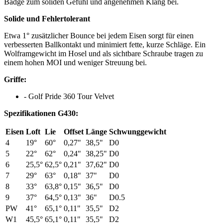
Badge zum soliden Gefühl und angenehmen Klang bei.
Solide und Fehlertolerant
Etwa 1° zusätzlicher Bounce bei jedem Eisen sorgt für einen
verbesserten Ballkontakt und minimiert fette, kurze Schläge. Ein
Wolframgewicht im Hosel und als sichtbare Schraube tragen zu
einem hohen MOI und weniger Streuung bei.
Griffe:
- Golf Pride 360 Tour Velvet
Spezifikationen G430:
Eisen
Loft
Lie
Offset
Länge
Schwunggewicht
4
19°
60°
0,27"
38,5"
D0
5
22°
62°
0,24"
38,25"
D0
6
25,5°
62,5°
0,21"
37,62"
D0
7
29°
63°
0,18"
37"
D0
8
33°
63,8°
0,15"
36,5"
D0
9
37°
64,5°
0,13"
36"
D0.5
PW
41°
65,1°
0,11"
35,5"
D2
W1
45,5°
65,1°
0,11"
35,5"
D2