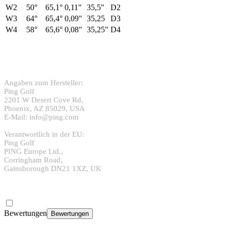
W2
50°
65,1°
0,11"
35,5"
D2
W3
64°
65,4°
0,09"
35,25
D3
W4
58°
65,6°
0,08"
35,25"
D4
Angaben zum Hersteller:
Ping Golf
2201 W Desert Cove Rd,
Phoenix, AZ 85029, USA
E-Mail: info@ping.com
Verantwortlich in der EU:
Ping Golf
PING Europe Ltd.,
Corringham Road,
Gainsborough DN21 1XZ, UK
Bewertungen
Bewertungen