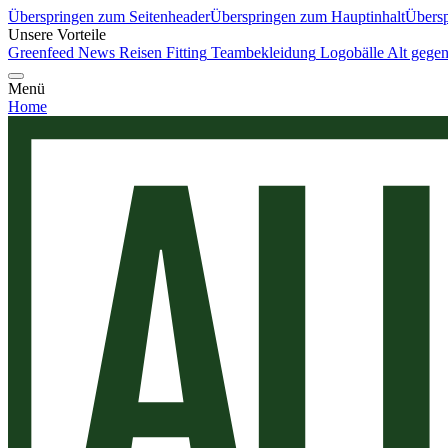
Überspringen zum Seitenheader
Überspringen zum Hauptinhalt
Übersp
Unsere Vorteile
Greenfeed News
Reisen
Fitting
Teambekleidung
Logobälle
Alt gege
Menü
Home