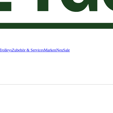
Trolleys
Zubehör & Services
Marken
Neu
Sale