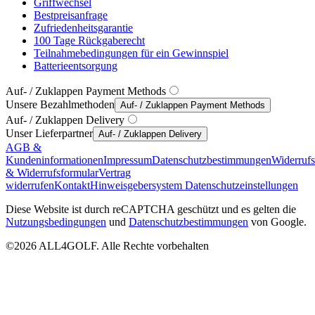
Griffwechsel
Bestpreisanfrage
Zufriedenheitsgarantie
100 Tage Rückgaberecht
Teilnahmebedingungen für ein Gewinnspiel
Batterieentsorgung
Auf- / Zuklappen Payment Methods
Unsere Bezahlmethoden
Auf- / Zuklappen Payment Methods
Auf- / Zuklappen Delivery
Unser Lieferpartner
Auf- / Zuklappen Delivery
AGB &
Kundeninformationen
Impressum
Datenschutzbestimmungen
Widerruf
& Widerrufsformular
Vertrag
widerrufen
Kontakt
Hinweisgebersystem
Datenschutzeinstellungen
Diese Website ist durch reCAPTCHA geschützt und es gelten die
Nutzungsbedingungen
und
Datenschutzbestimmungen
von Google.
©2026 ALL4GOLF. Alle Rechte vorbehalten