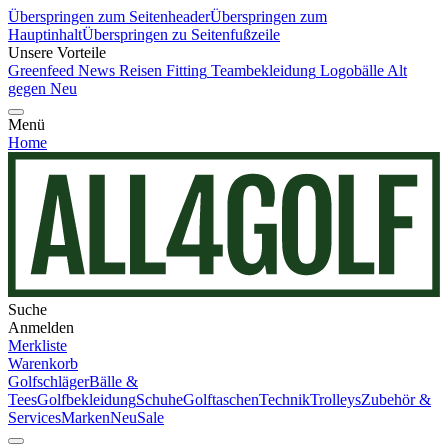
Überspringen zum Seitenheader
Überspringen zum
Hauptinhalt
Überspringen zu Seitenfußzeile
Unsere Vorteile
Greenfeed News
Reisen
Fitting
Teambekleidung
Logobälle
Alt
gegen Neu
Menü
Home
Suche
Anmelden
Merkliste
Warenkorb
Golfschläger
Bälle &
Tees
Golfbekleidung
Schuhe
Golftaschen
Technik
Trolleys
Zubehör &
Services
Marken
Neu
Sale