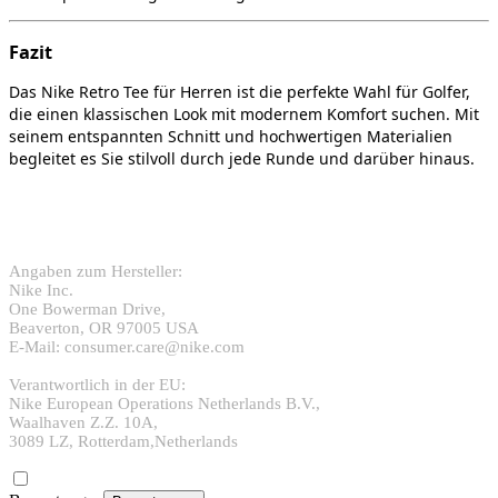
Fazit
Das Nike Retro Tee für Herren ist die perfekte Wahl für Golfer,
die einen klassischen Look mit modernem Komfort suchen. Mit
seinem entspannten Schnitt und hochwertigen Materialien
begleitet es Sie stilvoll durch jede Runde und darüber hinaus.
Angaben zum Hersteller:
Nike Inc.
One Bowerman Drive,
Beaverton, OR 97005 USA
E-Mail: consumer.care@nike.com
Verantwortlich in der EU:
Nike European Operations Netherlands B.V.,
Waalhaven Z.Z. 10A,
3089 LZ, Rotterdam,Netherlands