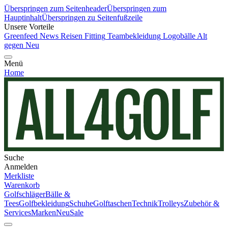
Überspringen zum Seitenheader
Überspringen zum
Hauptinhalt
Überspringen zu Seitenfußzeile
Unsere Vorteile
Greenfeed News
Reisen
Fitting
Teambekleidung
Logobälle
Alt
gegen Neu
Menü
Home
Suche
Anmelden
Merkliste
Warenkorb
Golfschläger
Bälle &
Tees
Golfbekleidung
Schuhe
Golftaschen
Technik
Trolleys
Zubehör &
Services
Marken
Neu
Sale