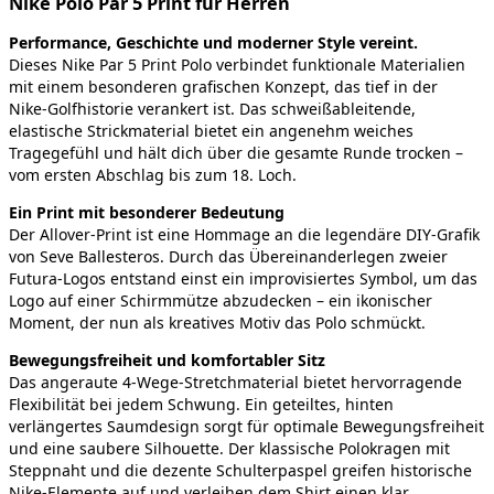
Nike Polo Par 5 Print für Herren
Performance, Geschichte und moderner Style vereint.
Dieses Nike Par 5 Print Polo verbindet funktionale Materialien
mit einem besonderen grafischen Konzept, das tief in der
Nike‑Golfhistorie verankert ist. Das schweißableitende,
elastische Strickmaterial bietet ein angenehm weiches
Tragegefühl und hält dich über die gesamte Runde trocken –
vom ersten Abschlag bis zum 18. Loch.
Ein Print mit besonderer Bedeutung
Der Allover‑Print ist eine Hommage an die legendäre DIY‑Grafik
von Seve Ballesteros. Durch das Übereinanderlegen zweier
Futura‑Logos entstand einst ein improvisiertes Symbol, um das
Logo auf einer Schirmmütze abzudecken – ein ikonischer
Moment, der nun als kreatives Motiv das Polo schmückt.
Bewegungsfreiheit und komfortabler Sitz
Das angeraute 4‑Wege‑Stretchmaterial bietet hervorragende
Flexibilität bei jedem Schwung. Ein geteiltes, hinten
verlängertes Saumdesign sorgt für optimale Bewegungsfreiheit
und eine saubere Silhouette. Der klassische Polokragen mit
Steppnaht und die dezente Schulterpaspel greifen historische
Nike‑Elemente auf und verleihen dem Shirt einen klar