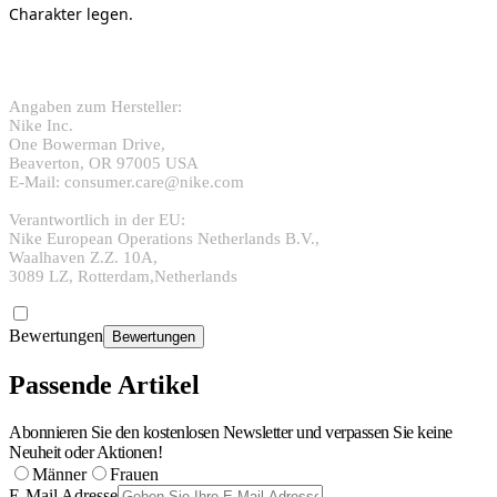
Charakter legen.
Angaben zum Hersteller:
Nike Inc.
One Bowerman Drive,
Beaverton, OR 97005 USA
E-Mail: consumer.care@nike.com
Verantwortlich in der EU:
Nike European Operations Netherlands B.V.,
Waalhaven Z.Z. 10A,
3089 LZ, Rotterdam,Netherlands
Bewertungen
Bewertungen
Passende Artikel
Abonnieren Sie den kostenlosen Newsletter und verpassen Sie keine
Neuheit oder Aktionen!
Männer
Frauen
E-Mail Adresse