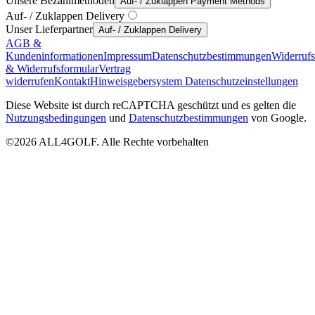
Unsere Bezahlmethoden
Auf- / Zuklappen Payment Methods
Auf- / Zuklappen Delivery
Unser Lieferpartner
Auf- / Zuklappen Delivery
AGB &
Kundeninformationen
Impressum
Datenschutzbestimmungen
Widerruf
& Widerrufsformular
Vertrag
widerrufen
Kontakt
Hinweisgebersystem
Datenschutzeinstellungen
Diese Website ist durch reCAPTCHA geschützt und es gelten die
Nutzungsbedingungen
und
Datenschutzbestimmungen
von Google.
©2026 ALL4GOLF. Alle Rechte vorbehalten