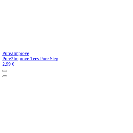
Pure2Improve
Pure2Improve Tees Pure Step
2,99 €