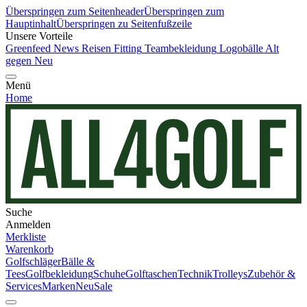
Überspringen zum Seitenheader
Überspringen zum
Hauptinhalt
Überspringen zu Seitenfußzeile
Unsere Vorteile
Greenfeed News
Reisen
Fitting
Teambekleidung
Logobälle
Alt
gegen Neu
Menü
Home
Suche
Anmelden
Merkliste
Warenkorb
Golfschläger
Bälle &
Tees
Golfbekleidung
Schuhe
Golftaschen
Technik
Trolleys
Zubehör &
Services
Marken
Neu
Sale