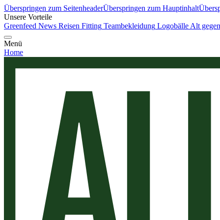
Überspringen zum Seitenheader
Überspringen zum Hauptinhalt
Übersp
Unsere Vorteile
Greenfeed News
Reisen
Fitting
Teambekleidung
Logobälle
Alt gege
Menü
Home