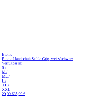
Bionic
Bionic Handschuh Stable Grip, weiss/schwarz
Verfügbar in:
S
/
M
/
ML
/
L
/
XL
/
XXL
29,99 €
35,99 €