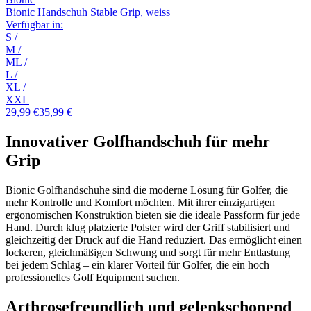
Bionic Handschuh Stable Grip, weiss
Verfügbar in:
S
/
M
/
ML
/
L
/
XL
/
XXL
29,99 €
35,99 €
Innovativer Golfhandschuh für mehr
Grip
Bionic Golfhandschuhe sind die moderne Lösung für Golfer, die
mehr Kontrolle und Komfort möchten. Mit ihrer einzigartigen
ergonomischen Konstruktion bieten sie die ideale Passform für jede
Hand. Durch klug platzierte Polster wird der Griff stabilisiert und
gleichzeitig der Druck auf die Hand reduziert. Das ermöglicht einen
lockeren, gleichmäßigen Schwung und sorgt für mehr Entlastung
bei jedem Schlag – ein klarer Vorteil für Golfer, die ein hoch
professionelles Golf Equipment suchen.
Arthrosefreundlich und gelenkschonend