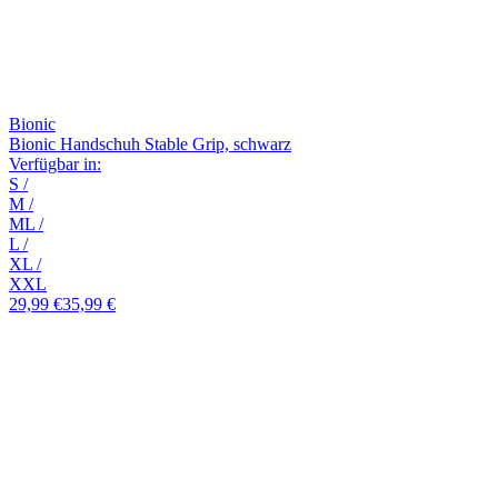
Bionic
Bionic Handschuh Stable Grip, schwarz
Verfügbar in:
S
/
M
/
ML
/
L
/
XL
/
XXL
29,99 €
35,99 €