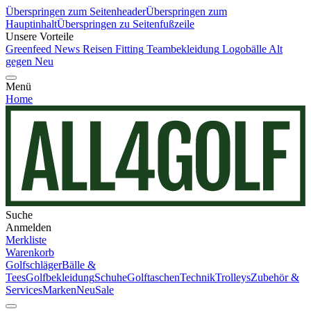
Überspringen zum Seitenheader
Überspringen zum
Hauptinhalt
Überspringen zu Seitenfußzeile
Unsere Vorteile
Greenfeed News
Reisen
Fitting
Teambekleidung
Logobälle
Alt
gegen Neu
Menü
Home
Suche
Anmelden
Merkliste
Warenkorb
Golfschläger
Bälle &
Tees
Golfbekleidung
Schuhe
Golftaschen
Technik
Trolleys
Zubehör &
Services
Marken
Neu
Sale