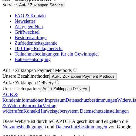
Service
Auf- / Zuklappen Service
FAQ & Kontakt
Newsletter
Alt gegen Neu
Griffwechsel
Bestpreisanfrage
Zufriedenheitsgarantie
100 Tage Rückgaberecht
Teilnahmebedingungen für ein Gewinnspiel
Batterieentsorgung
Auf- / Zuklappen Payment Methods
Unsere Bezahlmethoden
Auf- / Zuklappen Payment Methods
Auf- / Zuklappen Delivery
Unser Lieferpartner
Auf- / Zuklappen Delivery
AGB &
Kundeninformationen
Impressum
Datenschutzbestimmungen
Widerruf
& Widerrufsformular
Vertrag
widerrufen
Kontakt
Hinweisgebersystem
Datenschutzeinstellungen
Diese Website ist durch reCAPTCHA geschützt und es gelten die
Nutzungsbedingungen
und
Datenschutzbestimmungen
von Google.