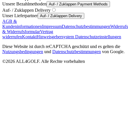
Unsere Bezahlmethoden
Auf- / Zuklappen Payment Methods
Auf- / Zuklappen Delivery
Unser Lieferpartner
Auf- / Zuklappen Delivery
AGB &
Kundeninformationen
Impressum
Datenschutzbestimmungen
Widerruf
& Widerrufsformular
Vertrag
widerrufen
Kontakt
Hinweisgebersystem
Datenschutzeinstellungen
Diese Website ist durch reCAPTCHA geschützt und es gelten die
Nutzungsbedingungen
und
Datenschutzbestimmungen
von Google.
©2026 ALL4GOLF. Alle Rechte vorbehalten