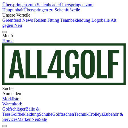
Überspringen zum Seitenheader
Überspringen zum
Hauptinhalt
Überspringen zu Seitenfußzeile
Unsere Vorteile
Greenfeed News
Reisen
Fitting
Teambekleidung
Logobälle
Alt
gegen Neu
Menü
Home
Suche
Anmelden
Merkliste
Warenkorb
Golfschläger
Bälle &
Tees
Golfbekleidung
Schuhe
Golftaschen
Technik
Trolleys
Zubehör &
Services
Marken
Neu
Sale