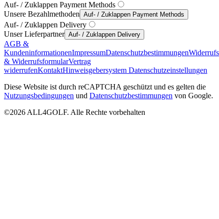
Auf- / Zuklappen Payment Methods
Unsere Bezahlmethoden
Auf- / Zuklappen Payment Methods
Auf- / Zuklappen Delivery
Unser Lieferpartner
Auf- / Zuklappen Delivery
AGB &
Kundeninformationen
Impressum
Datenschutzbestimmungen
Widerruf
& Widerrufsformular
Vertrag
widerrufen
Kontakt
Hinweisgebersystem
Datenschutzeinstellungen
Diese Website ist durch reCAPTCHA geschützt und es gelten die
Nutzungsbedingungen
und
Datenschutzbestimmungen
von Google.
©2026 ALL4GOLF. Alle Rechte vorbehalten