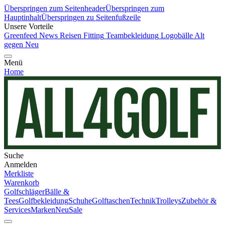
Überspringen zum Seitenheader
Überspringen zum
Hauptinhalt
Überspringen zu Seitenfußzeile
Unsere Vorteile
Greenfeed News
Reisen
Fitting
Teambekleidung
Logobälle
Alt
gegen Neu
Menü
Home
Suche
Anmelden
Merkliste
Warenkorb
Golfschläger
Bälle &
Tees
Golfbekleidung
Schuhe
Golftaschen
Technik
Trolleys
Zubehör &
Services
Marken
Neu
Sale