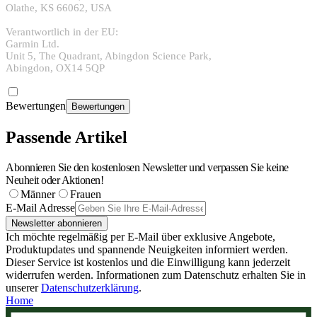
Olathe, KS 66062, USA
Verantwortlich in der EU:
Garmin Ltd.
Unit 5, The Quadrant, Abingdon Science Park,
Abingdon, OX14 5QP
Bewertungen
Bewertungen
Passende Artikel
Abonnieren Sie den kostenlosen Newsletter und verpassen Sie keine
Neuheit oder Aktionen!
Männer
Frauen
E-Mail Adresse
Newsletter abonnieren
Ich möchte regelmäßig per E-Mail über exklusive Angebote,
Produktupdates und spannende Neuigkeiten informiert werden.
Dieser Service ist kostenlos und die Einwilligung kann jederzeit
widerrufen werden. Informationen zum Datenschutz erhalten Sie in
unserer
Datenschutzerklärung
.
Home