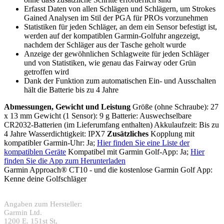
Erfasst Daten von allen Schlägen und Schlägern, um Strokes
Gained Analysen im Stil der PGA für PROs vorzunehmen
Statistiken für jeden Schläger, an dem ein Sensor befestigt ist,
werden auf der kompatiblen Garmin-Golfuhr angezeigt,
nachdem der Schläger aus der Tasche geholt wurde
Anzeige der gewöhnlichen Schlagweite für jeden Schläger
und von Statistiken, wie genau das Fairway oder Grün
getroffen wird
Dank der Funktion zum automatischen Ein- und Ausschalten
hält die Batterie bis zu 4 Jahre
Abmessungen, Gewicht und Leistung
Größe (ohne Schraube): 27
x 13 mm Gewicht (1 Sensor): 9 g Batterie: Auswechselbare
CR2032-Batterien (im Lieferumfang enthalten) Akkulaufzeit: Bis zu
4 Jahre Wasserdichtigkeit: IPX7
Zusätzliches
Kopplung mit
kompatibler Garmin-Uhr: Ja;
Hier finden Sie eine Liste der
kompatiblen Geräte
Kompatibel mit Garmin Golf-App: Ja;
Hier
finden Sie die App zum Herunterladen
Garmin Approach® CT10 - und die kostenlose Garmin Golf App:
Kenne deine Golfschläger
Angaben zum Hersteller:
Garmin Ltd.
1200 E. 151st St,