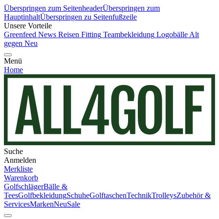
Überspringen zum Seitenheader
Überspringen zum
Hauptinhalt
Überspringen zu Seitenfußzeile
Unsere Vorteile
Greenfeed News
Reisen
Fitting
Teambekleidung
Logobälle
Alt
gegen Neu
Menü
Home
Suche
Anmelden
Merkliste
Warenkorb
Golfschläger
Bälle &
Tees
Golfbekleidung
Schuhe
Golftaschen
Technik
Trolleys
Zubehör &
Services
Marken
Neu
Sale