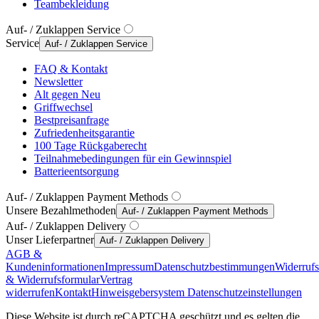
Teambekleidung
Auf- / Zuklappen Service
Service
Auf- / Zuklappen Service
FAQ & Kontakt
Newsletter
Alt gegen Neu
Griffwechsel
Bestpreisanfrage
Zufriedenheitsgarantie
100 Tage Rückgaberecht
Teilnahmebedingungen für ein Gewinnspiel
Batterieentsorgung
Auf- / Zuklappen Payment Methods
Unsere Bezahlmethoden
Auf- / Zuklappen Payment Methods
Auf- / Zuklappen Delivery
Unser Lieferpartner
Auf- / Zuklappen Delivery
AGB &
Kundeninformationen
Impressum
Datenschutzbestimmungen
Widerruf
& Widerrufsformular
Vertrag
widerrufen
Kontakt
Hinweisgebersystem
Datenschutzeinstellungen
Diese Website ist durch reCAPTCHA geschützt und es gelten die