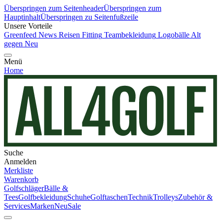
Überspringen zum Seitenheader
Überspringen zum
Hauptinhalt
Überspringen zu Seitenfußzeile
Unsere Vorteile
Greenfeed News
Reisen
Fitting
Teambekleidung
Logobälle
Alt
gegen Neu
Menü
Home
Suche
Anmelden
Merkliste
Warenkorb
Golfschläger
Bälle &
Tees
Golfbekleidung
Schuhe
Golftaschen
Technik
Trolleys
Zubehör &
Services
Marken
Neu
Sale