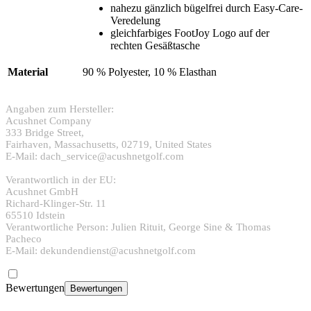
nahezu gänzlich bügelfrei durch Easy-Care-
Veredelung
gleichfarbiges FootJoy Logo auf der
rechten Gesäßtasche
Material
90 % Polyester, 10 % Elasthan
Angaben zum Hersteller:
Acushnet Company
333 Bridge Street,
Fairhaven, Massachusetts, 02719, United States
E-Mail: dach_service@acushnetgolf.com
Verantwortlich in der EU:
Acushnet GmbH
Richard-Klinger-Str. 11
65510 Idstein
Verantwortliche Person: Julien Rituit, George Sine & Thomas
Pacheco
E-Mail: dekundendienst@acushnetgolf.com
Bewertungen
Bewertungen