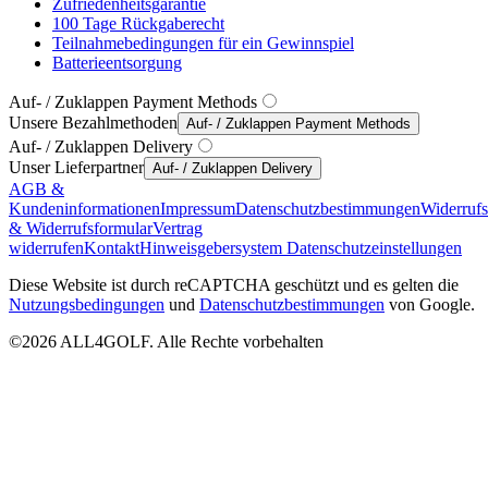
Zufriedenheitsgarantie
100 Tage Rückgaberecht
Teilnahmebedingungen für ein Gewinnspiel
Batterieentsorgung
Auf- / Zuklappen Payment Methods
Unsere Bezahlmethoden
Auf- / Zuklappen Payment Methods
Auf- / Zuklappen Delivery
Unser Lieferpartner
Auf- / Zuklappen Delivery
AGB &
Kundeninformationen
Impressum
Datenschutzbestimmungen
Widerruf
& Widerrufsformular
Vertrag
widerrufen
Kontakt
Hinweisgebersystem
Datenschutzeinstellungen
Diese Website ist durch reCAPTCHA geschützt und es gelten die
Nutzungsbedingungen
und
Datenschutzbestimmungen
von Google.
©2026 ALL4GOLF. Alle Rechte vorbehalten