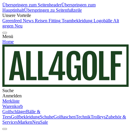
Überspringen zum Seitenheader
Überspringen zum
Hauptinhalt
Überspringen zu Seitenfußzeile
Unsere Vorteile
Greenfeed News
Reisen
Fitting
Teambekleidung
Logobälle
Alt
gegen Neu
Menü
Home
Suche
Anmelden
Merkliste
Warenkorb
Golfschläger
Bälle &
Tees
Golfbekleidung
Schuhe
Golftaschen
Technik
Trolleys
Zubehör &
Services
Marken
Neu
Sale