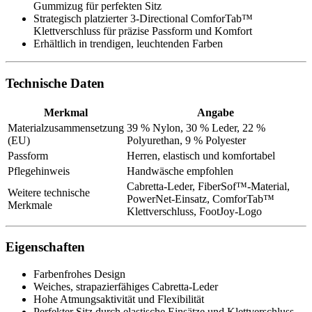
Gummizug für perfekten Sitz
Strategisch platzierter 3-Directional ComforTab™
Klettverschluss für präzise Passform und Komfort
Erhältlich in trendigen, leuchtenden Farben
Technische Daten
Merkmal
Angabe
Materialzusammensetzung
39 % Nylon, 30 % Leder, 22 %
(EU)
Polyurethan, 9 % Polyester
Passform
Herren, elastisch und komfortabel
Pflegehinweis
Handwäsche empfohlen
Cabretta-Leder, FiberSof™-Material,
Weitere technische
PowerNet-Einsatz, ComforTab™
Merkmale
Klettverschluss, FootJoy-Logo
Eigenschaften
Farbenfrohes Design
Weiches, strapazierfähiges Cabretta-Leder
Hohe Atmungsaktivität und Flexibilität
Perfekter Sitz durch elastische Einsätze und Klettverschluss