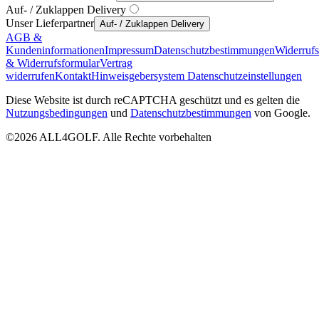
Auf- / Zuklappen Delivery
Unser Lieferpartner
Auf- / Zuklappen Delivery
AGB &
Kundeninformationen
Impressum
Datenschutzbestimmungen
Widerruf
& Widerrufsformular
Vertrag
widerrufen
Kontakt
Hinweisgebersystem
Datenschutzeinstellungen
Diese Website ist durch reCAPTCHA geschützt und es gelten die
Nutzungsbedingungen
und
Datenschutzbestimmungen
von Google.
©2026 ALL4GOLF. Alle Rechte vorbehalten