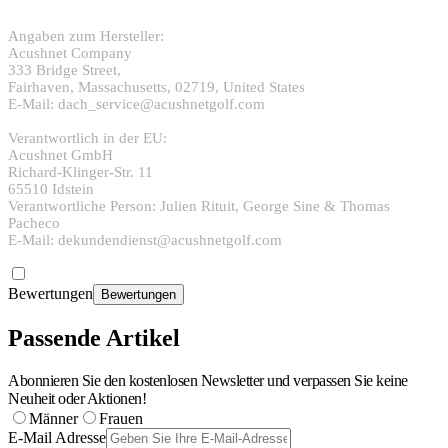
Angaben zum Hersteller:
Acushnet Company
333 Bridge Street,
Fairhaven, Massachusetts, 02719, United States
E-Mail: dach_service@acushnetgolf.com
Verantwortlich in der EU:
Acushnet GmbH
Richard-Klinger-Str. 11
65510 Idstein
Verantwortliche Person: Julien Rituit, George Sine & Thomas
Pacheco
E-Mail: dekundendienst@acushnetgolf.com
Bewertungen
Bewertungen
Passende Artikel
Abonnieren Sie den kostenlosen Newsletter und verpassen Sie keine
Neuheit oder Aktionen!
Männer
Frauen
E-Mail Adresse