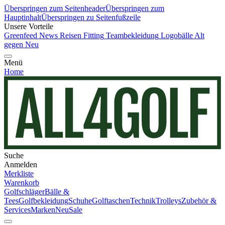
Überspringen zum Seitenheader
Überspringen zum
Hauptinhalt
Überspringen zu Seitenfußzeile
Unsere Vorteile
Greenfeed News
Reisen
Fitting
Teambekleidung
Logobälle
Alt
gegen Neu
Menü
Home
Suche
Anmelden
Merkliste
Warenkorb
Golfschläger
Bälle &
Tees
Golfbekleidung
Schuhe
Golftaschen
Technik
Trolleys
Zubehör &
Services
Marken
Neu
Sale