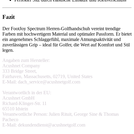
Fazit
Der FootJoy Spectrum Herren-Golfhandschuh vereint trendige
Farben mit hochwertigem Material und optimaler Passform. Er bietet
ein angenehmes Schlaggefühl, maximale Atmungsaktivität und
zuverlässigen Grip – ideal für Golfer, die Wert auf Komfort und Stil
legen.
Angaben zum Hersteller:
Acushnet Company
333 Bridge Street,
Fairhaven, Massachusetts, 02719, United States
E-Mail: dach_service@acushnetgolf.com
Verantwortlich in der EU:
Acushnet GmbH
Richard-Klinger-Str. 11
65510 Idstein
Verantwortliche Person: Julien Rituit, George Sine & Thomas
Pacheco
E-Mail: dekundendienst@acushnetgolf.com