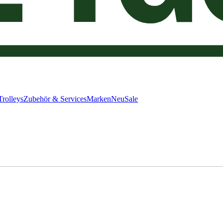
Trolleys
Zubehör & Services
Marken
Neu
Sale