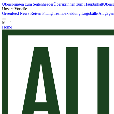
Überspringen zum Seitenheader
Überspringen zum Hauptinhalt
Übersp
Unsere Vorteile
Greenfeed News
Reisen
Fitting
Teambekleidung
Logobälle
Alt gege
Menü
Home