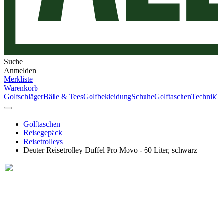
Suche
Anmelden
Merkliste
Warenkorb
Golfschläger
Bälle & Tees
Golfbekleidung
Schuhe
Golftaschen
Technik
Golftaschen
Reisegepäck
Reisetrolleys
Deuter Reisetrolley Duffel Pro Movo - 60 Liter, schwarz