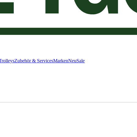
Trolleys
Zubehör & Services
Marken
Neu
Sale