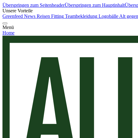
Überspringen zum Seitenheader
Überspringen zum Hauptinhalt
Übersp
Unsere Vorteile
Greenfeed News
Reisen
Fitting
Teambekleidung
Logobälle
Alt gege
Menü
Home