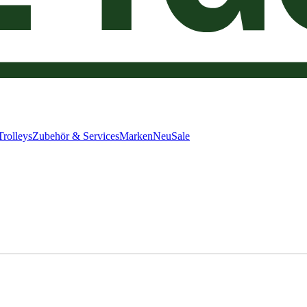
Trolleys
Zubehör & Services
Marken
Neu
Sale