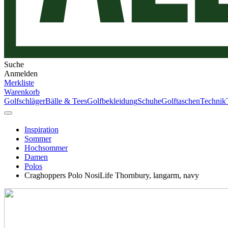
Suche
Anmelden
Merkliste
Warenkorb
Golfschläger
Bälle & Tees
Golfbekleidung
Schuhe
Golftaschen
Technik
Inspiration
Sommer
Hochsommer
Damen
Polos
Craghoppers Polo NosiLife Thornbury, langarm, navy