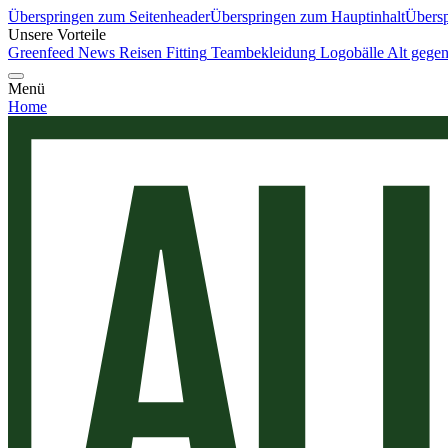
Überspringen zum Seitenheader
Überspringen zum Hauptinhalt
Übersp
Unsere Vorteile
Greenfeed News
Reisen
Fitting
Teambekleidung
Logobälle
Alt gege
Menü
Home