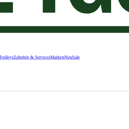
Trolleys
Zubehör & Services
Marken
Neu
Sale