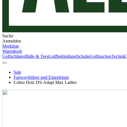
Suche
Anmelden
Merkliste
Warenkorb
Golfschläger
Bälle & Tees
Golfbekleidung
Schuhe
Golftaschen
Technik
Sale
Fairwayhölzer und Einzeleisen
Cobra Holz DS-Adapt Max Ladies