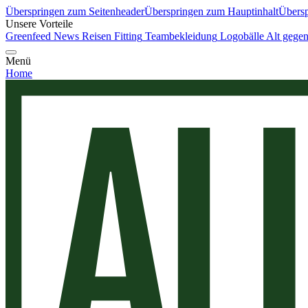
Überspringen zum Seitenheader
Überspringen zum Hauptinhalt
Übersp
Unsere Vorteile
Greenfeed News
Reisen
Fitting
Teambekleidung
Logobälle
Alt gege
Menü
Home