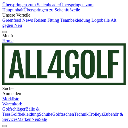
Überspringen zum Seitenheader
Überspringen zum
Hauptinhalt
Überspringen zu Seitenfußzeile
Unsere Vorteile
Greenfeed News
Reisen
Fitting
Teambekleidung
Logobälle
Alt
gegen Neu
Menü
Home
Suche
Anmelden
Merkliste
Warenkorb
Golfschläger
Bälle &
Tees
Golfbekleidung
Schuhe
Golftaschen
Technik
Trolleys
Zubehör &
Services
Marken
Neu
Sale