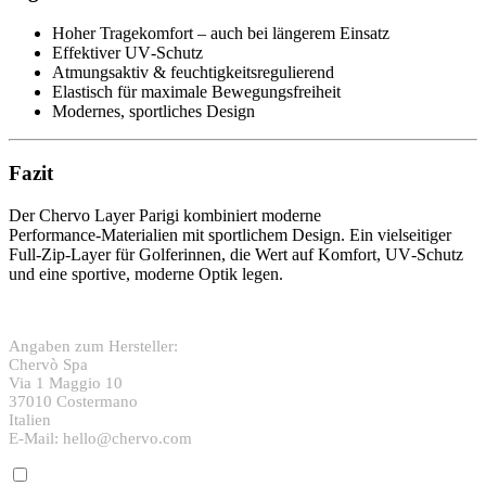
Hoher Tragekomfort – auch bei längerem Einsatz
Effektiver UV‑Schutz
Atmungsaktiv & feuchtigkeitsregulierend
Elastisch für maximale Bewegungsfreiheit
Modernes, sportliches Design
Fazit
Der Chervo Layer Parigi kombiniert moderne
Performance‑Materialien mit sportlichem Design. Ein vielseitiger
Full‑Zip‑Layer für Golferinnen, die Wert auf Komfort, UV‑Schutz
und eine sportive, moderne Optik legen.
Angaben zum Hersteller:
Chervò Spa
Via 1 Maggio 10
37010 Costermano
Italien
E-Mail: hello@chervo.com