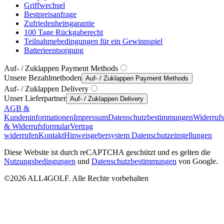
Griffwechsel
Bestpreisanfrage
Zufriedenheitsgarantie
100 Tage Rückgaberecht
Teilnahmebedingungen für ein Gewinnspiel
Batterieentsorgung
Auf- / Zuklappen Payment Methods
Unsere Bezahlmethoden
Auf- / Zuklappen Payment Methods
Auf- / Zuklappen Delivery
Unser Lieferpartner
Auf- / Zuklappen Delivery
AGB &
Kundeninformationen
Impressum
Datenschutzbestimmungen
Widerruf
& Widerrufsformular
Vertrag
widerrufen
Kontakt
Hinweisgebersystem
Datenschutzeinstellungen
Diese Website ist durch reCAPTCHA geschützt und es gelten die
Nutzungsbedingungen
und
Datenschutzbestimmungen
von Google.
©2026 ALL4GOLF. Alle Rechte vorbehalten