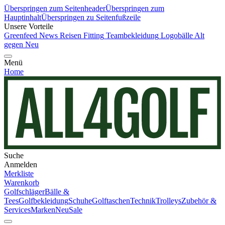
Überspringen zum Seitenheader
Überspringen zum
Hauptinhalt
Überspringen zu Seitenfußzeile
Unsere Vorteile
Greenfeed News
Reisen
Fitting
Teambekleidung
Logobälle
Alt
gegen Neu
Menü
Home
Suche
Anmelden
Merkliste
Warenkorb
Golfschläger
Bälle &
Tees
Golfbekleidung
Schuhe
Golftaschen
Technik
Trolleys
Zubehör &
Services
Marken
Neu
Sale