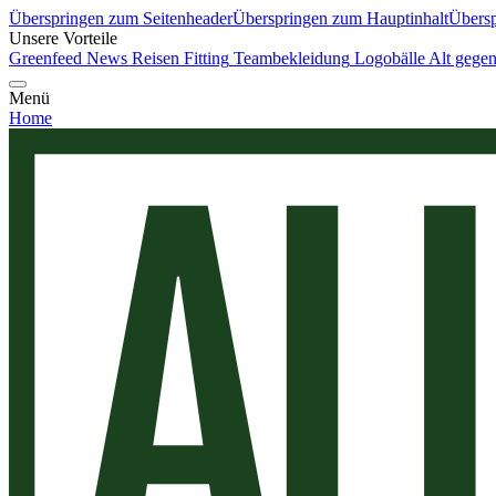
Überspringen zum Seitenheader
Überspringen zum Hauptinhalt
Übersp
Unsere Vorteile
Greenfeed News
Reisen
Fitting
Teambekleidung
Logobälle
Alt gege
Menü
Home