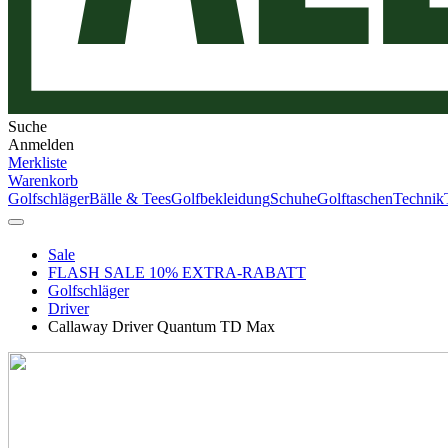
Suche
Anmelden
Merkliste
Warenkorb
Golfschläger
Bälle & Tees
Golfbekleidung
Schuhe
Golftaschen
Technik
Sale
FLASH SALE 10% EXTRA-RABATT
Golfschläger
Driver
Callaway Driver Quantum TD Max