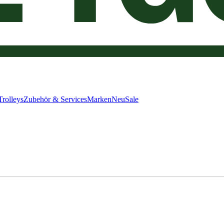
Trolleys
Zubehör & Services
Marken
Neu
Sale