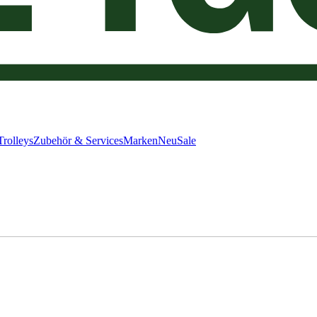
Trolleys
Zubehör & Services
Marken
Neu
Sale