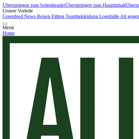
Überspringen zum Seitenheader
Überspringen zum Hauptinhalt
Übersp
Unsere Vorteile
Greenfeed News
Reisen
Fitting
Teambekleidung
Logobälle
Alt gege
Menü
Home