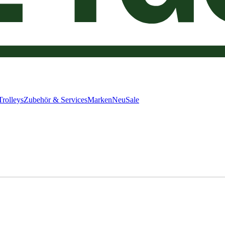
Trolleys
Zubehör & Services
Marken
Neu
Sale