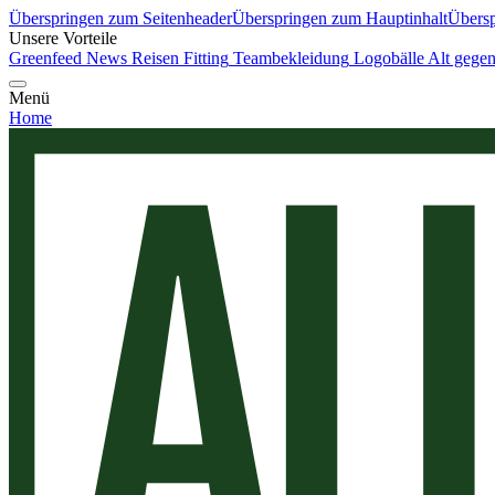
Überspringen zum Seitenheader
Überspringen zum Hauptinhalt
Übersp
Unsere Vorteile
Greenfeed News
Reisen
Fitting
Teambekleidung
Logobälle
Alt gege
Menü
Home