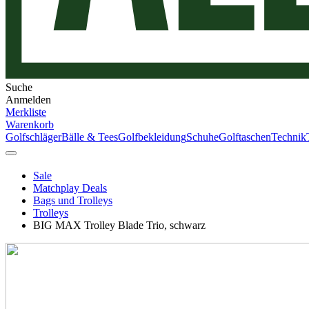
Suche
Anmelden
Merkliste
Warenkorb
Golfschläger
Bälle & Tees
Golfbekleidung
Schuhe
Golftaschen
Technik
Sale
Matchplay Deals
Bags und Trolleys
Trolleys
BIG MAX Trolley Blade Trio, schwarz