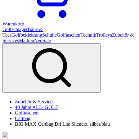
Warenkorb
Golfschläger
Bälle &
Tees
Golfbekleidung
Schuhe
Golftaschen
Technik
Trolleys
Zubehör &
Services
Marken
Neu
Sale
Zubehör & Services
40 Jahre ALL4GOLF
Golftaschen
Cartbag
BIG MAX Cartbag Dri Lite Silencio, silber/blau