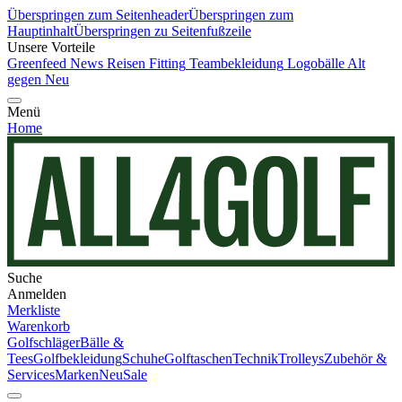
Überspringen zum Seitenheader
Überspringen zum
Hauptinhalt
Überspringen zu Seitenfußzeile
Unsere Vorteile
Greenfeed News
Reisen
Fitting
Teambekleidung
Logobälle
Alt
gegen Neu
Menü
Home
Suche
Anmelden
Merkliste
Warenkorb
Golfschläger
Bälle &
Tees
Golfbekleidung
Schuhe
Golftaschen
Technik
Trolleys
Zubehör &
Services
Marken
Neu
Sale