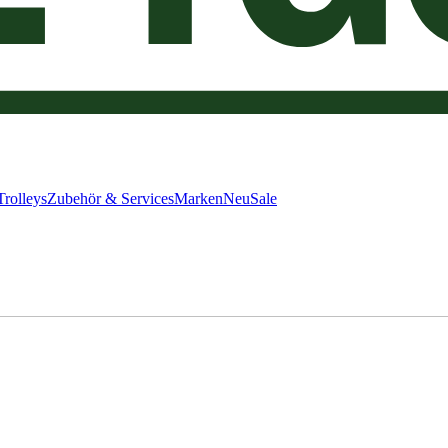
Trolleys
Zubehör & Services
Marken
Neu
Sale