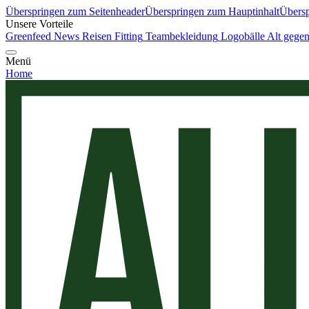
Überspringen zum Seitenheader
Überspringen zum Hauptinhalt
Übersp
Unsere Vorteile
Greenfeed News
Reisen
Fitting
Teambekleidung
Logobälle
Alt gege
Menü
Home