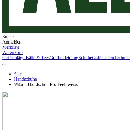
Suche
Anmelden
Merkliste
Warenkorb
Golfschläger
Bälle & Tees
Golfbekleidung
Schuhe
Golftaschen
Technik
Sale
Handschuhe
Wilson Handschuh Pro Feel, weiss