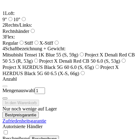
1
Loft:
9°
10°
2
Rechts/Links:
Rechtshänder
3
Flex:
Regular
Stiff
X-Stiff
4
Schaftbezeichnung + Gewicht:
Mitsubishi Tensei 1K Blue 55 (S, 59g)
Project X Denali Red CB
50 5.5 (R, 53g)
Project X Denali Red CB 50 6.0 (S, 53g)
Project X HZRDUS Black 5G 60 6.0 (S, 65g)
Project X
HZRDUS Black 5G 60 6.5 (X-S, 66g)
Anzahl
Mengenauswahl
In den Warenkorb
Nur noch wenige auf Lager
Bestpreisgarantie
Zufriedenheitsgarantie
Autorisierte Händler
Beschreibung
Beschreibung