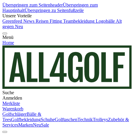
Überspringen zum Seitenheader
Überspringen zum
Hauptinhalt
Überspringen zu Seitenfußzeile
Unsere Vorteile
Greenfeed News
Reisen
Fitting
Teambekleidung
Logobälle
Alt
gegen Neu
Menü
Home
Suche
Anmelden
Merkliste
Warenkorb
Golfschläger
Bälle &
Tees
Golfbekleidung
Schuhe
Golftaschen
Technik
Trolleys
Zubehör &
Services
Marken
Neu
Sale