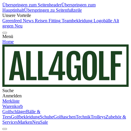
Überspringen zum Seitenheader
Überspringen zum
Hauptinhalt
Überspringen zu Seitenfußzeile
Unsere Vorteile
Greenfeed News
Reisen
Fitting
Teambekleidung
Logobälle
Alt
gegen Neu
Menü
Home
Suche
Anmelden
Merkliste
Warenkorb
Golfschläger
Bälle &
Tees
Golfbekleidung
Schuhe
Golftaschen
Technik
Trolleys
Zubehör &
Services
Marken
Neu
Sale