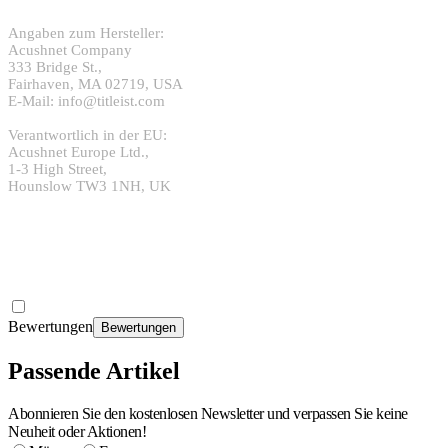
Angaben zum Hersteller:
Acushnet Company
333 Bridge St.,
Fairhaven, MA 02719, USA
E-Mail: info@titleist.com
Verantwortlich in der EU:
Acushnet Europe Ltd.,
1-3 High Street,
Hounslow TW3 1NH, UK
Bewertungen
Bewertungen
Passende Artikel
Abonnieren Sie den kostenlosen Newsletter und verpassen Sie keine
Neuheit oder Aktionen!