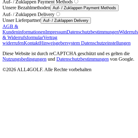
Auf- / Zuklappen Payment Methods
Unsere Bezahlmethoden
Auf- / Zuklappen Payment Methods
Auf- / Zuklappen Delivery
Unser Lieferpartner
Auf- / Zuklappen Delivery
AGB &
Kundeninformationen
Impressum
Datenschutzbestimmungen
Widerruf
& Widerrufsformular
Vertrag
widerrufen
Kontakt
Hinweisgebersystem
Datenschutzeinstellungen
Diese Website ist durch reCAPTCHA geschützt und es gelten die
Nutzungsbedingungen
und
Datenschutzbestimmungen
von Google.
©2026 ALL4GOLF. Alle Rechte vorbehalten