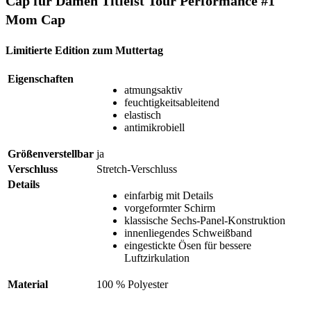
Cap für Damen Titleist Tour Performance #1
Mom Cap
Limitierte Edition zum Muttertag
Eigenschaften
atmungsaktiv
feuchtigkeitsableitend
elastisch
antimikrobiell
Größenverstellbar
ja
Verschluss
Stretch-Verschluss
Details
einfarbig mit Details
vorgeformter Schirm
klassische Sechs-Panel-Konstruktion
innenliegendes Schweißband
eingestickte Ösen für bessere
Luftzirkulation
Material
100 % Polyester