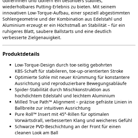
Golferinnen und Golfern ein besonders stabiles,
wiederholbares Putting‑Erlebnis zu bieten. Mit seinem
innovativen Low‑Torque‑Aufbau, einer speziell abgestimmten
Sohlengeometrie und der Kombination aus Edelstahl und
Aluminium erzeugt er ein Höchstmaß an Stabilität – für ein
ruhigeres Blatt, saubere Ballstarts und eine deutlich
verbesserte Zielgenauigkeit.
Produktdetails
Low‑Torque‑Design durch toe‑seitig gebohrten
KBS‑Schaft für stabileren, toe‑up‑orientierten Stroke
Optimierte Sohle mit neuer Krümmung für konstantere
Ausrichtung und reproduzierbare Bewegungsabläufe
Spider‑Stabilität durch Mischkonstruktion aus
hochdichtem Edelstahl und leichtem Aluminium
Milled True Path™ Alignment – präzise gefräste Linien in
Ballbreite zur intuitiven Ausrichtung
Pure Roll™ Insert mit 45°‑Rillen für optimalen
Vorwärtsdrall, verbesserten Klang und weicheres Gefühl
Schwarze PVD‑Beschichtung an der Front für einen
cleanen Look am Ball