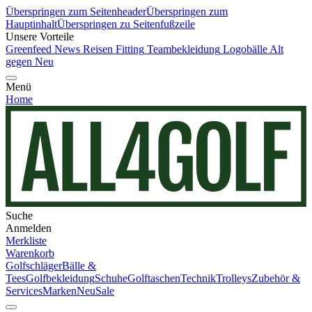
Überspringen zum Seitenheader
Überspringen zum
Hauptinhalt
Überspringen zu Seitenfußzeile
Unsere Vorteile
Greenfeed News
Reisen
Fitting
Teambekleidung
Logobälle
Alt
gegen Neu
Menü
Home
Suche
Anmelden
Merkliste
Warenkorb
Golfschläger
Bälle &
Tees
Golfbekleidung
Schuhe
Golftaschen
Technik
Trolleys
Zubehör &
Services
Marken
Neu
Sale