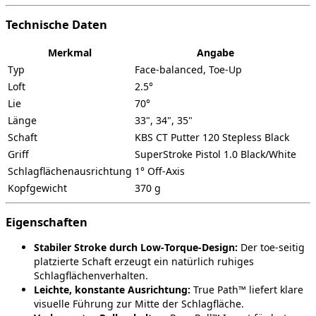
Technische Daten
Merkmal
Angabe
Typ
Face‑balanced, Toe‑Up
Loft
2.5°
Lie
70°
Länge
33", 34", 35"
Schaft
KBS CT Putter 120 Stepless Black
Griff
SuperStroke Pistol 1.0 Black/White
Schlagflächenausrichtung
1° Off‑Axis
Kopfgewicht
370 g
Eigenschaften
Stabiler Stroke durch Low‑Torque‑Design:
Der toe‑seitig
platzierte Schaft erzeugt ein natürlich ruhiges
Schlagflächenverhalten.
Leichte, konstante Ausrichtung:
True Path™ liefert klare
visuelle Führung zur Mitte der Schlagfläche.