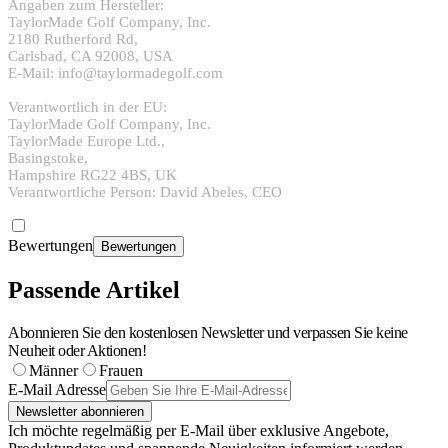
Angaben zum Hersteller:
TaylorMade Golf Company, Inc.
2180 Rutherford Rd,
Carlsbad, CA 92008, USA
E-Mail: info@taylormadegolf.com
Verantwortlich in der EU:
TaylorMade Golf Company, Inc.
TaylorMade Europe Ltd.,
Basingstoke,
Hampshire RG22 4BS, UK
Verantwortliche Person: David Abeles, CEO
Bewertungen
Bewertungen
Passende Artikel
Abonnieren Sie den kostenlosen Newsletter und verpassen Sie keine
Neuheit oder Aktionen!
Männer
Frauen
E-Mail Adresse
Newsletter abonnieren
Ich möchte regelmäßig per E-Mail über exklusive Angebote,