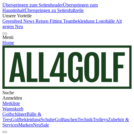
Überspringen zum Seitenheader
Überspringen zum
Hauptinhalt
Überspringen zu Seitenfußzeile
Unsere Vorteile
Greenfeed News
Reisen
Fitting
Teambekleidung
Logobälle
Alt
gegen Neu
Menü
Home
Suche
Anmelden
Merkliste
Warenkorb
Golfschläger
Bälle &
Tees
Golfbekleidung
Schuhe
Golftaschen
Technik
Trolleys
Zubehör &
Services
Marken
Neu
Sale