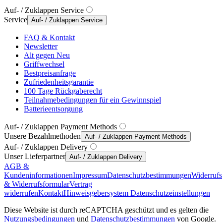
Auf- / Zuklappen Service
Service
Auf- / Zuklappen Service
FAQ & Kontakt
Newsletter
Alt gegen Neu
Griffwechsel
Bestpreisanfrage
Zufriedenheitsgarantie
100 Tage Rückgaberecht
Teilnahmebedingungen für ein Gewinnspiel
Batterieentsorgung
Auf- / Zuklappen Payment Methods
Unsere Bezahlmethoden
Auf- / Zuklappen Payment Methods
Auf- / Zuklappen Delivery
Unser Lieferpartner
Auf- / Zuklappen Delivery
AGB &
Kundeninformationen
Impressum
Datenschutzbestimmungen
Widerruf
& Widerrufsformular
Vertrag
widerrufen
Kontakt
Hinweisgebersystem
Datenschutzeinstellungen
Diese Website ist durch reCAPTCHA geschützt und es gelten die
Nutzungsbedingungen
und
Datenschutzbestimmungen
von Google.