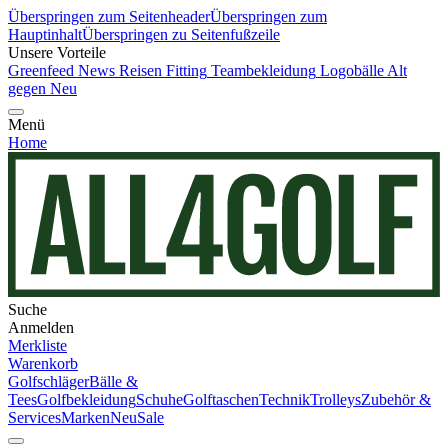
Überspringen zum Seitenheader
Überspringen zum
Hauptinhalt
Überspringen zu Seitenfußzeile
Unsere Vorteile
Greenfeed News
Reisen
Fitting
Teambekleidung
Logobälle
Alt
gegen Neu
Menü
Home
Suche
Anmelden
Merkliste
Warenkorb
Golfschläger
Bälle &
Tees
Golfbekleidung
Schuhe
Golftaschen
Technik
Trolleys
Zubehör &
Services
Marken
Neu
Sale