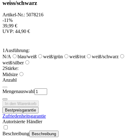
weiss/schwarz
Artikel-Nr.: 5078216
-11%
39,99 €
UVP: 44,90 €
1
Ausführung:
N/A
blau/weiß
weiß/grün
weiß/rot
weiß/schwarz
weiß/silber
2
Stärke:
Midsize
Anzahl
Mengenauswahl
In den Warenkorb
Bestpreisgarantie
Zufriedenheitsgarantie
Autorisierte Händler
Beschreibung
Beschreibung