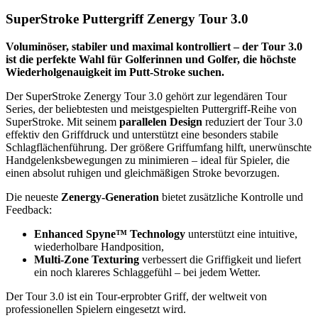
SuperStroke Puttergriff Zenergy Tour 3.0
Voluminöser, stabiler und maximal kontrolliert – der Tour 3.0
ist die perfekte Wahl für Golferinnen und Golfer, die höchste
Wiederholgenauigkeit im Putt‑Stroke suchen.
Der SuperStroke Zenergy Tour 3.0 gehört zur legendären Tour
Series, der beliebtesten und meistgespielten Puttergriff‑Reihe von
SuperStroke. Mit seinem
parallelen Design
reduziert der Tour 3.0
effektiv den Griffdruck und unterstützt eine besonders stabile
Schlagflächenführung. Der größere Griffumfang hilft, unerwünschte
Handgelenksbewegungen zu minimieren – ideal für Spieler, die
einen absolut ruhigen und gleichmäßigen Stroke bevorzugen.
Die neueste
Zenergy‑Generation
bietet zusätzliche Kontrolle und
Feedback:
Enhanced Spyne™ Technology
unterstützt eine intuitive,
wiederholbare Handposition,
Multi‑Zone Texturing
verbessert die Griffigkeit und liefert
ein noch klareres Schlaggefühl – bei jedem Wetter.
Der Tour 3.0 ist ein Tour‑erprobter Griff, der weltweit von
professionellen Spielern eingesetzt wird.