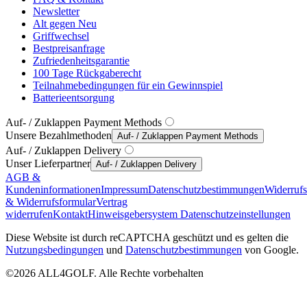
Newsletter
Alt gegen Neu
Griffwechsel
Bestpreisanfrage
Zufriedenheitsgarantie
100 Tage Rückgaberecht
Teilnahmebedingungen für ein Gewinnspiel
Batterieentsorgung
Auf- / Zuklappen Payment Methods
Unsere Bezahlmethoden
Auf- / Zuklappen Payment Methods
Auf- / Zuklappen Delivery
Unser Lieferpartner
Auf- / Zuklappen Delivery
AGB &
Kundeninformationen
Impressum
Datenschutzbestimmungen
Widerruf
& Widerrufsformular
Vertrag
widerrufen
Kontakt
Hinweisgebersystem
Datenschutzeinstellungen
Diese Website ist durch reCAPTCHA geschützt und es gelten die
Nutzungsbedingungen
und
Datenschutzbestimmungen
von Google.
©2026 ALL4GOLF. Alle Rechte vorbehalten