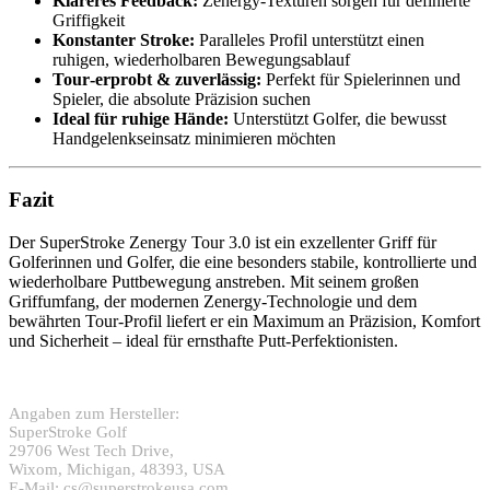
Klareres Feedback:
Zenergy‑Texturen sorgen für definierte
Griffigkeit
Konstanter Stroke:
Paralleles Profil unterstützt einen
ruhigen, wiederholbaren Bewegungsablauf
Tour‑erprobt & zuverlässig:
Perfekt für Spielerinnen und
Spieler, die absolute Präzision suchen
Ideal für ruhige Hände:
Unterstützt Golfer, die bewusst
Handgelenkseinsatz minimieren möchten
Fazit
Der SuperStroke Zenergy Tour 3.0 ist ein exzellenter Griff für
Golferinnen und Golfer, die eine besonders stabile, kontrollierte und
wiederholbare Puttbewegung anstreben. Mit seinem großen
Griffumfang, der modernen Zenergy‑Technologie und dem
bewährten Tour‑Profil liefert er ein Maximum an Präzision, Komfort
und Sicherheit – ideal für ernsthafte Putt‑Perfektionisten.
Angaben zum Hersteller:
SuperStroke Golf
29706 West Tech Drive,
Wixom, Michigan, 48393, USA
E-Mail: cs@superstrokeusa.com