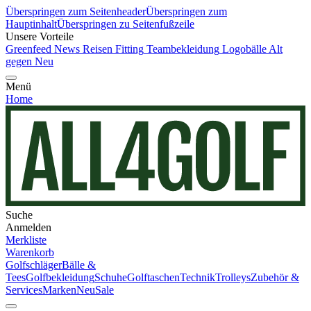
Überspringen zum Seitenheader
Überspringen zum
Hauptinhalt
Überspringen zu Seitenfußzeile
Unsere Vorteile
Greenfeed News
Reisen
Fitting
Teambekleidung
Logobälle
Alt
gegen Neu
Menü
Home
Suche
Anmelden
Merkliste
Warenkorb
Golfschläger
Bälle &
Tees
Golfbekleidung
Schuhe
Golftaschen
Technik
Trolleys
Zubehör &
Services
Marken
Neu
Sale