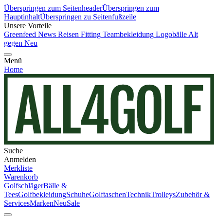
Überspringen zum Seitenheader
Überspringen zum
Hauptinhalt
Überspringen zu Seitenfußzeile
Unsere Vorteile
Greenfeed News
Reisen
Fitting
Teambekleidung
Logobälle
Alt
gegen Neu
Menü
Home
Suche
Anmelden
Merkliste
Warenkorb
Golfschläger
Bälle &
Tees
Golfbekleidung
Schuhe
Golftaschen
Technik
Trolleys
Zubehör &
Services
Marken
Neu
Sale