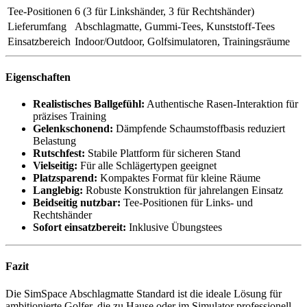
Tee-Positionen
6 (3 für Linkshänder, 3 für Rechtshänder)
Lieferumfang
Abschlagmatte, Gummi-Tees, Kunststoff-Tees
Einsatzbereich
Indoor/Outdoor, Golfsimulatoren, Trainingsräume
Eigenschaften
Realistisches Ballgefühl:
Authentische Rasen-Interaktion für
präzises Training
Gelenkschonend:
Dämpfende Schaumstoffbasis reduziert
Belastung
Rutschfest:
Stabile Plattform für sicheren Stand
Vielseitig:
Für alle Schlägertypen geeignet
Platzsparend:
Kompaktes Format für kleine Räume
Langlebig:
Robuste Konstruktion für jahrelangen Einsatz
Beidseitig nutzbar:
Tee-Positionen für Links- und
Rechtshänder
Sofort einsatzbereit:
Inklusive Übungstees
Fazit
Die SimSpace Abschlagmatte Standard ist die ideale Lösung für
ambitionierte Golfer, die zu Hause oder im Simulator professionell