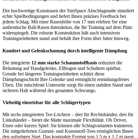
Der hochwertige Kunstrasen der SimSpace Abschlagmatte simuliert
echte Spielbedingungen und liefert Ihnen präzises Feedback bei
jedem Schlag. Mit einer Rasenhöhe von 17 mm erleben Sie eine
authentische Ball-Rasen-Interaktion, die Ihr Training auf dem Platz
widerspiegelt. Die robuste Konstruktion hält auch intensiven
Trainingseinheiten stand und behält ihre Form über Jahre hinweg.
Komfort und Gelenkschonung durch intelligente Dämpfung
Die integrierte
12 mm starke Schaumstoffbasis
reduziert die
Belastung auf Handgelenke, Ellbogen und Schultern spürbar.
Gerade bei längeren Trainingseinheiten schützt diese
Dämpfungsschicht Ihre Gelenke und ermöglicht ermüdungsfreies
Üben. Die rutschfeste Unterseite sorgt für einen stabilen Stand und
sicheren Halt während des gesamten Schwungs.
Vielseitig einsetzbar für alle Schlägertypen
Mit sechs integrierten Tee-Löchern – drei für Rechtshänder, drei für
Linkshänder – bietet die Matte maximale Flexibilität. Ob Driver,
Eisen oder kurzes Spiel: Sie können alle Schlagvarianten trainieren.
Die mitgelieferten Gummi- und Kunststoff-Tees ermöglichen Ihnen
den sofortigen Start. Das kompakte Format von 1,5 m x 1,2 m passt