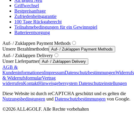
Alt gegen Neu
Griffwechsel
Bestpreisanfrage
Zufriedenheitsgarantie
100 Tage Rückgaberecht
Teilnahmebedingungen für ein Gewinnspiel
Batterieentsorgung
Auf- / Zuklappen Payment Methods
Unsere Bezahlmethoden
Auf- / Zuklappen Payment Methods
Auf- / Zuklappen Delivery
Unser Lieferpartner
Auf- / Zuklappen Delivery
AGB &
Kundeninformationen
Impressum
Datenschutzbestimmungen
Widerruf
& Widerrufsformular
Vertrag
widerrufen
Kontakt
Hinweisgebersystem
Datenschutzeinstellungen
Diese Website ist durch reCAPTCHA geschützt und es gelten die
Nutzungsbedingungen
und
Datenschutzbestimmungen
von Google.
©2026 ALL4GOLF. Alle Rechte vorbehalten