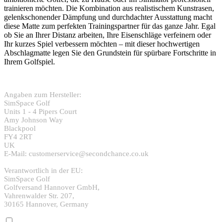
trainieren möchten. Die Kombination aus realistischem Kunstrasen,
gelenkschonender Dämpfung und durchdachter Ausstattung macht
diese Matte zum perfekten Trainingspartner für das ganze Jahr. Egal
ob Sie an Ihrer Distanz arbeiten, Ihre Eisenschläge verfeinern oder
Ihr kurzes Spiel verbessern möchten – mit dieser hochwertigen
Abschlagmatte legen Sie den Grundstein für spürbare Fortschritte in
Ihrem Golfspiel.
Angaben zum Hersteller:
SimSpace Golf
Units 1 - 4 Pipers Court
Amy Johnson Way
Blackpool
FY4 2RT
UK
E-Mail: customerservice@secondchance.co.uk
Verantwortlich in der EU:
SimSpace Golf
Golfversand Hannover GmbH,
Vahrenwalder Str. 207,
30165 Hannover, Germany