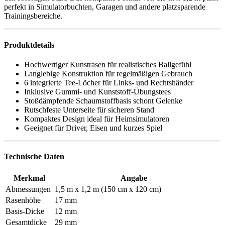
perfekt in Simulatorbuchten, Garagen und andere platzsparende
Trainingsbereiche.
Produktdetails
Hochwertiger Kunstrasen für realistisches Ballgefühl
Langlebige Konstruktion für regelmäßigen Gebrauch
6 integrierte Tee-Löcher für Links- und Rechtshänder
Inklusive Gummi- und Kunststoff-Übungstees
Stoßdämpfende Schaumstoffbasis schont Gelenke
Rutschfeste Unterseite für sicheren Stand
Kompaktes Design ideal für Heimsimulatoren
Geeignet für Driver, Eisen und kurzes Spiel
Technische Daten
Merkmal
Angabe
Abmessungen
1,5 m x 1,2 m (150 cm x 120 cm)
Rasenhöhe
17 mm
Basis-Dicke
12 mm
Gesamtdicke
29 mm