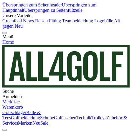
Überspringen zum Seitenheader
Überspringen zum
Hauptinhalt
Überspringen zu Seitenfußzeile
Unsere Vorteile
Greenfeed News
Reisen
Fitting
Teambekleidung
Logobälle
Alt
gegen Neu
Menü
Home
Suche
Anmelden
Merkliste
Warenkorb
Golfschläger
Bälle &
Tees
Golfbekleidung
Schuhe
Golftaschen
Technik
Trolleys
Zubehör &
Services
Marken
Neu
Sale