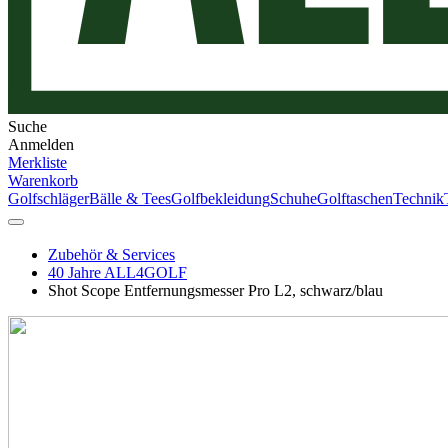
Suche
Anmelden
Merkliste
Warenkorb
Golfschläger
Bälle & Tees
Golfbekleidung
Schuhe
Golftaschen
Technik
Zubehör & Services
40 Jahre ALL4GOLF
Shot Scope Entfernungsmesser Pro L2, schwarz/blau