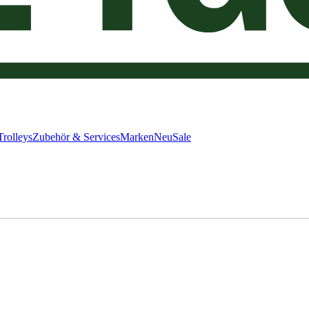
Trolleys
Zubehör & Services
Marken
Neu
Sale