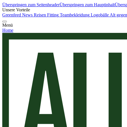
Überspringen zum Seitenheader
Überspringen zum Hauptinhalt
Übersp
Unsere Vorteile
Greenfeed News
Reisen
Fitting
Teambekleidung
Logobälle
Alt gege
Menü
Home