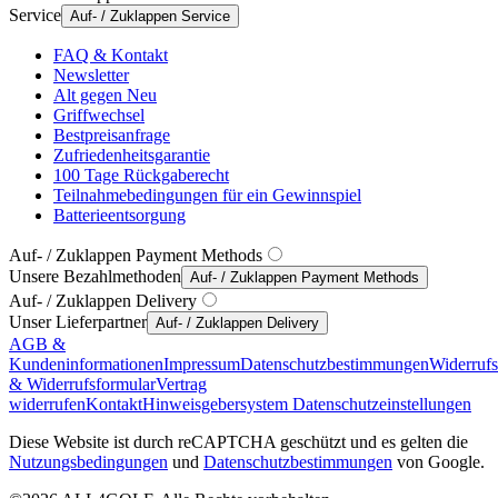
Service
Auf- / Zuklappen Service
FAQ & Kontakt
Newsletter
Alt gegen Neu
Griffwechsel
Bestpreisanfrage
Zufriedenheitsgarantie
100 Tage Rückgaberecht
Teilnahmebedingungen für ein Gewinnspiel
Batterieentsorgung
Auf- / Zuklappen Payment Methods
Unsere Bezahlmethoden
Auf- / Zuklappen Payment Methods
Auf- / Zuklappen Delivery
Unser Lieferpartner
Auf- / Zuklappen Delivery
AGB &
Kundeninformationen
Impressum
Datenschutzbestimmungen
Widerruf
& Widerrufsformular
Vertrag
widerrufen
Kontakt
Hinweisgebersystem
Datenschutzeinstellungen
Diese Website ist durch reCAPTCHA geschützt und es gelten die
Nutzungsbedingungen
und
Datenschutzbestimmungen
von Google.