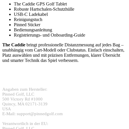
The Caddie GPS Golf Tablet
Robuste Hartschalen-Schutzhülle
USB-C Ladekabel
Reinigungstuch
Pinned Sticker
Bedienungsanleitung
Registrierungs- und Onboarding-Guide
The Caddie
bringt professionelle Distanzmessung auf jedes Bag –
unabhängig vom Cart-Modell oder Clubstatus. Einfach einschalten,
Platz auswählen und mit präzisen Entfernungen, klarer Übersicht
und smarter Technik das Spiel verbessern.
Angaben zum Hersteller:
Pinned Golf, LLC
500 Victory Rd #1000
Quincy, MA 02171-3139
USA
E-Mail: support@pinnedgolf.com
Verantwortlich in der EU:
Pinned Golf, LLC