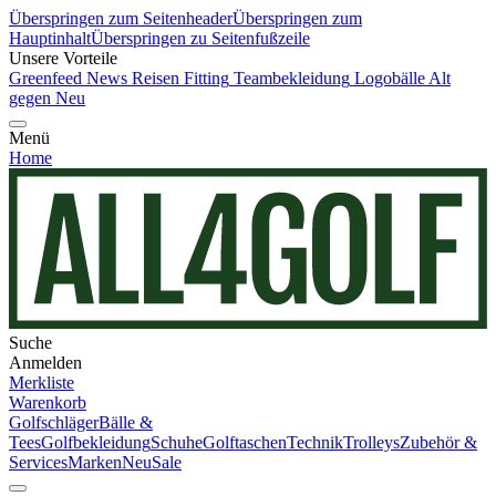
Überspringen zum Seitenheader
Überspringen zum
Hauptinhalt
Überspringen zu Seitenfußzeile
Unsere Vorteile
Greenfeed News
Reisen
Fitting
Teambekleidung
Logobälle
Alt
gegen Neu
Menü
Home
Suche
Anmelden
Merkliste
Warenkorb
Golfschläger
Bälle &
Tees
Golfbekleidung
Schuhe
Golftaschen
Technik
Trolleys
Zubehör &
Services
Marken
Neu
Sale