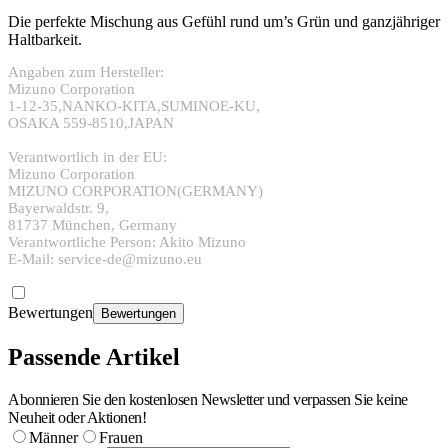
Die perfekte Mischung aus Gefühl rund um’s Grün und ganzjähriger
Haltbarkeit.
Angaben zum Hersteller:
Mizuno Corporation
1-12-35,NANKO-KITA,SUMINOE-KU,
OSAKA 559-8510,JAPAN
Verantwortlich in der EU:
Mizuno Corporation
MIZUNO CORPORATION(GERMANY)
Bayerwaldstr. 9,
81737 München, Germany
Verantwortliche Person: Akito Mizuno
E-Mail: service-de@mizuno.eu
Bewertungen
Bewertungen
Passende Artikel
Abonnieren Sie den kostenlosen Newsletter und verpassen Sie keine
Neuheit oder Aktionen!
Männer
Frauen