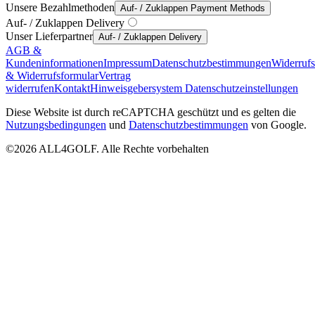
Unsere Bezahlmethoden
Auf- / Zuklappen Payment Methods
Auf- / Zuklappen Delivery
Unser Lieferpartner
Auf- / Zuklappen Delivery
AGB &
Kundeninformationen
Impressum
Datenschutzbestimmungen
Widerruf
& Widerrufsformular
Vertrag
widerrufen
Kontakt
Hinweisgebersystem
Datenschutzeinstellungen
Diese Website ist durch reCAPTCHA geschützt und es gelten die
Nutzungsbedingungen
und
Datenschutzbestimmungen
von Google.
©2026 ALL4GOLF. Alle Rechte vorbehalten