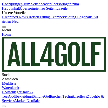
Überspringen zum Seitenheader
Überspringen zum
Hauptinhalt
Überspringen zu Seitenfußzeile
Unsere Vorteile
Greenfeed News
Reisen
Fitting
Teambekleidung
Logobälle
Alt
gegen Neu
Menü
Home
Suche
Anmelden
Merkliste
Warenkorb
Golfschläger
Bälle &
Tees
Golfbekleidung
Schuhe
Golftaschen
Technik
Trolleys
Zubehör &
Services
Marken
Neu
Sale