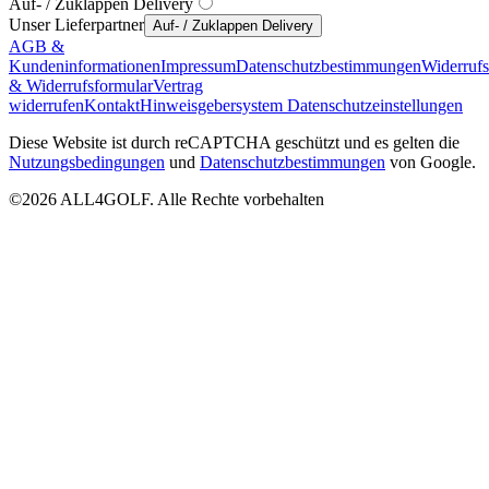
Auf- / Zuklappen Delivery
Unser Lieferpartner
Auf- / Zuklappen Delivery
AGB &
Kundeninformationen
Impressum
Datenschutzbestimmungen
Widerruf
& Widerrufsformular
Vertrag
widerrufen
Kontakt
Hinweisgebersystem
Datenschutzeinstellungen
Diese Website ist durch reCAPTCHA geschützt und es gelten die
Nutzungsbedingungen
und
Datenschutzbestimmungen
von Google.
©2026 ALL4GOLF. Alle Rechte vorbehalten