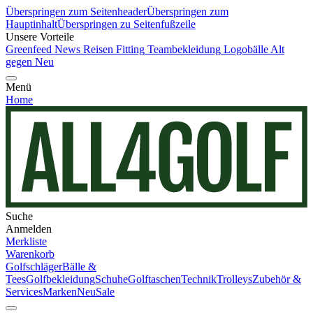
Überspringen zum Seitenheader
Überspringen zum
Hauptinhalt
Überspringen zu Seitenfußzeile
Unsere Vorteile
Greenfeed News
Reisen
Fitting
Teambekleidung
Logobälle
Alt
gegen Neu
Menü
Home
Suche
Anmelden
Merkliste
Warenkorb
Golfschläger
Bälle &
Tees
Golfbekleidung
Schuhe
Golftaschen
Technik
Trolleys
Zubehör &
Services
Marken
Neu
Sale