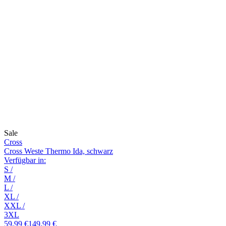
Sale
Cross
Cross Weste Thermo Ida, schwarz
Verfügbar in:
S
/
M
/
L
/
XL
/
XXL
/
3XL
59,99 €
149,99 €