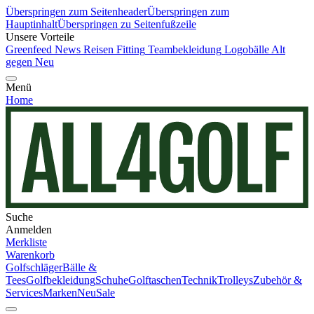
Überspringen zum Seitenheader
Überspringen zum
Hauptinhalt
Überspringen zu Seitenfußzeile
Unsere Vorteile
Greenfeed News
Reisen
Fitting
Teambekleidung
Logobälle
Alt
gegen Neu
Menü
Home
Suche
Anmelden
Merkliste
Warenkorb
Golfschläger
Bälle &
Tees
Golfbekleidung
Schuhe
Golftaschen
Technik
Trolleys
Zubehör &
Services
Marken
Neu
Sale