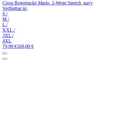
Cross Regenjacke Mario, 2-Wege Stretch, navy
Verfügbar in:
S
/
M
/
L
/
XXL
/
3XL
/
4XL
79,99 €
169,00 €