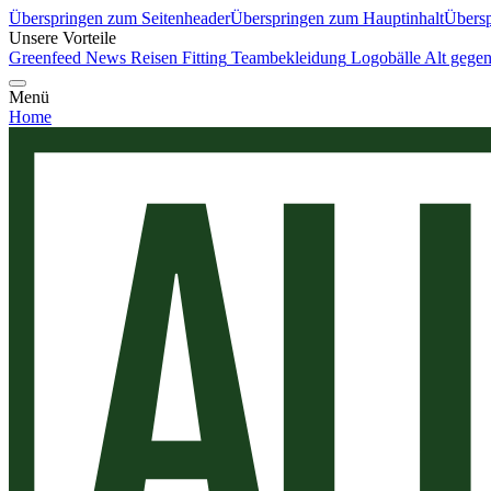
Überspringen zum Seitenheader
Überspringen zum Hauptinhalt
Übersp
Unsere Vorteile
Greenfeed News
Reisen
Fitting
Teambekleidung
Logobälle
Alt gege
Menü
Home