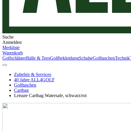
Suche
Anmelden
Merkliste
Warenkorb
Golfschläger
Bälle & Tees
Golfbekleidung
Schuhe
Golftaschen
Technik
Zubehör & Services
40 Jahre ALL4GOLF
Golftaschen
Cartbag
Leisure Cartbag Watersafe, schwarz/rot