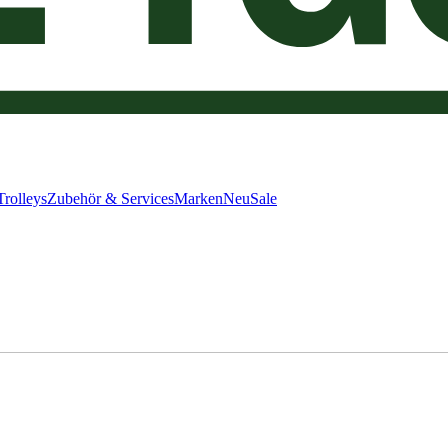
Trolleys
Zubehör & Services
Marken
Neu
Sale