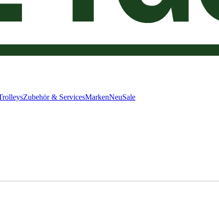
Trolleys
Zubehör & Services
Marken
Neu
Sale