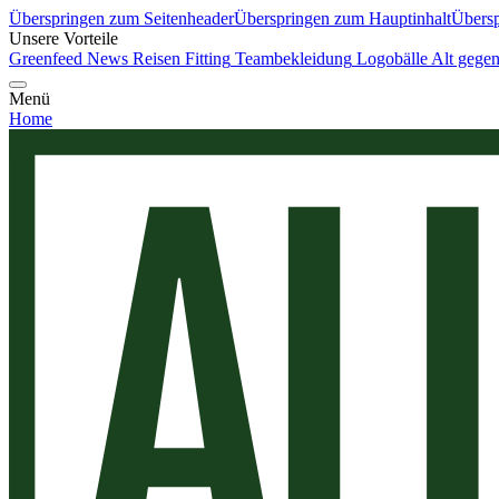
Überspringen zum Seitenheader
Überspringen zum Hauptinhalt
Übersp
Unsere Vorteile
Greenfeed News
Reisen
Fitting
Teambekleidung
Logobälle
Alt gege
Menü
Home