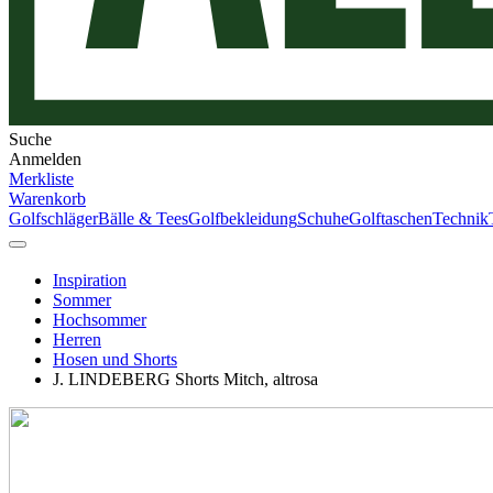
Suche
Anmelden
Merkliste
Warenkorb
Golfschläger
Bälle & Tees
Golfbekleidung
Schuhe
Golftaschen
Technik
Inspiration
Sommer
Hochsommer
Herren
Hosen und Shorts
J. LINDEBERG Shorts Mitch, altrosa