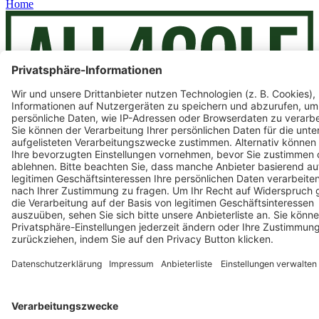
Home
Facebook
YouTube
Instagram
Auf- / Zuklappen ALL4GOLF
ALL4GOLF
Auf- / Zuklappen ALL4GOLF
Über Uns
Karriere
Gutscheine & Aktionen
Auf- / Zuklappen Ressourcen
Ressourcen
Auf- / Zuklappen Ressourcen
Store Hannover
Platzreife App
Fitting
Custom Online Fitting
Lexikon