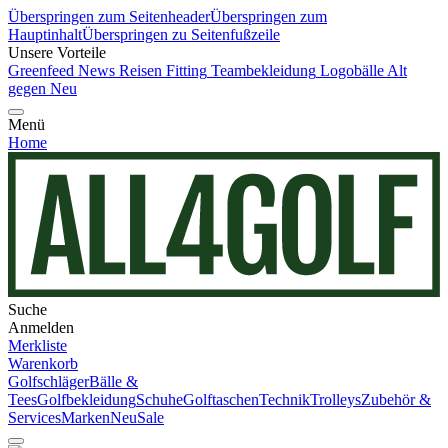
Überspringen zum Seitenheader
Überspringen zum
Hauptinhalt
Überspringen zu Seitenfußzeile
Unsere Vorteile
Greenfeed News
Reisen
Fitting
Teambekleidung
Logobälle
Alt
gegen Neu
Menü
Home
Suche
Anmelden
Merkliste
Warenkorb
Golfschläger
Bälle &
Tees
Golfbekleidung
Schuhe
Golftaschen
Technik
Trolleys
Zubehör &
Services
Marken
Neu
Sale