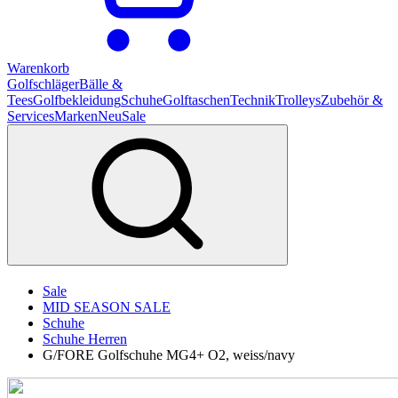
Warenkorb
Golfschläger
Bälle &
Tees
Golfbekleidung
Schuhe
Golftaschen
Technik
Trolleys
Zubehör &
Services
Marken
Neu
Sale
Sale
MID SEASON SALE
Schuhe
Schuhe Herren
G/FORE Golfschuhe MG4+ O2, weiss/navy