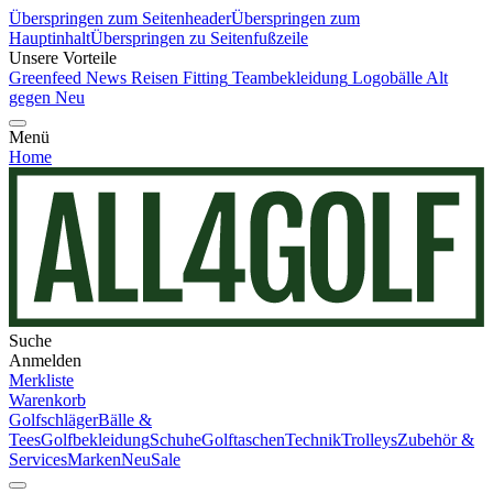
Überspringen zum Seitenheader
Überspringen zum
Hauptinhalt
Überspringen zu Seitenfußzeile
Unsere Vorteile
Greenfeed News
Reisen
Fitting
Teambekleidung
Logobälle
Alt
gegen Neu
Menü
Home
Suche
Anmelden
Merkliste
Warenkorb
Golfschläger
Bälle &
Tees
Golfbekleidung
Schuhe
Golftaschen
Technik
Trolleys
Zubehör &
Services
Marken
Neu
Sale