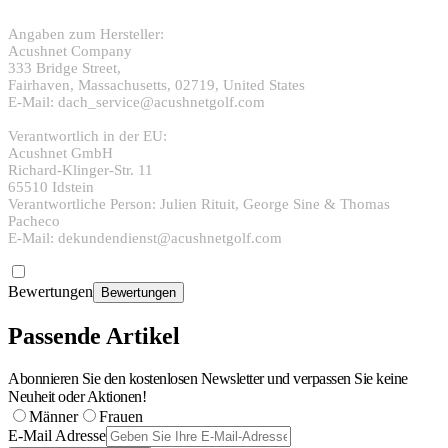
Angaben zum Hersteller:
Acushnet Company
333 Bridge Street,
Fairhaven, Massachusetts, 02719, United States
E-Mail: dach_service@acushnetgolf.com
Verantwortlich in der EU:
Acushnet GmbH
Richard-Klinger-Str. 11
65510 Idstein
Verantwortliche Person: Julien Rituit, George Sine & Thomas
Pacheco
E-Mail: dekundendienst@acushnetgolf.com
Bewertungen
Bewertungen
Passende Artikel
Abonnieren Sie den kostenlosen Newsletter und verpassen Sie keine
Neuheit oder Aktionen!
Männer
Frauen
E-Mail Adresse