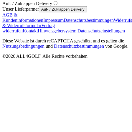
Auf- / Zuklappen Delivery
Unser Lieferpartner
Auf- / Zuklappen Delivery
AGB &
Kundeninformationen
Impressum
Datenschutzbestimmungen
Widerruf
& Widerrufsformular
Vertrag
widerrufen
Kontakt
Hinweisgebersystem
Datenschutzeinstellungen
Diese Website ist durch reCAPTCHA geschützt und es gelten die
Nutzungsbedingungen
und
Datenschutzbestimmungen
von Google.
©2026 ALL4GOLF. Alle Rechte vorbehalten