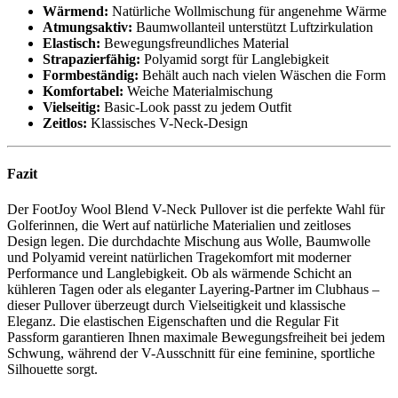
Wärmend:
Natürliche Wollmischung für angenehme Wärme
Atmungsaktiv:
Baumwollanteil unterstützt Luftzirkulation
Elastisch:
Bewegungsfreundliches Material
Strapazierfähig:
Polyamid sorgt für Langlebigkeit
Formbeständig:
Behält auch nach vielen Wäschen die Form
Komfortabel:
Weiche Materialmischung
Vielseitig:
Basic-Look passt zu jedem Outfit
Zeitlos:
Klassisches V-Neck-Design
Fazit
Der FootJoy Wool Blend V-Neck Pullover ist die perfekte Wahl für
Golferinnen, die Wert auf natürliche Materialien und zeitloses
Design legen. Die durchdachte Mischung aus Wolle, Baumwolle
und Polyamid vereint natürlichen Tragekomfort mit moderner
Performance und Langlebigkeit. Ob als wärmende Schicht an
kühleren Tagen oder als eleganter Layering-Partner im Clubhaus –
dieser Pullover überzeugt durch Vielseitigkeit und klassische
Eleganz. Die elastischen Eigenschaften und die Regular Fit
Passform garantieren Ihnen maximale Bewegungsfreiheit bei jedem
Schwung, während der V-Ausschnitt für eine feminine, sportliche
Silhouette sorgt.