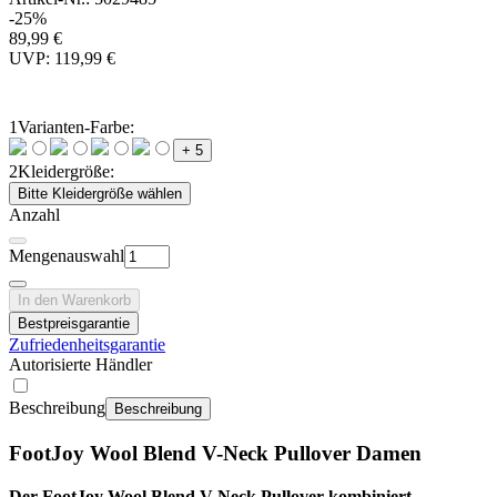
-25%
89,99 €
UVP: 119,99 €
1
Varianten-Farbe:
+ 5
2
Kleidergröße:
Bitte Kleidergröße wählen
Anzahl
Mengenauswahl
In den Warenkorb
Bestpreisgarantie
Zufriedenheitsgarantie
Autorisierte Händler
Beschreibung
Beschreibung
FootJoy Wool Blend V-Neck Pullover Damen
Der FootJoy Wool Blend V-Neck Pullover kombiniert