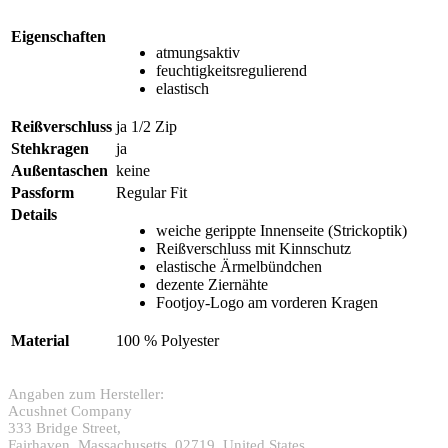
Eigenschaften
atmungsaktiv
feuchtigkeitsregulierend
elastisch
Reißverschluss
ja 1/2 Zip
Stehkragen
ja
Außentaschen
keine
Passform
Regular Fit
Details
weiche gerippte Innenseite (Strickoptik)
Reißverschluss mit Kinnschutz
elastische Ärmelbündchen
dezente Ziernähte
Footjoy-Logo am vorderen Kragen
Material
100 % Polyester
Angaben zum Hersteller:
Acushnet Company
333 Bridge Street,
Fairhaven, Massachusetts, 02719, United States