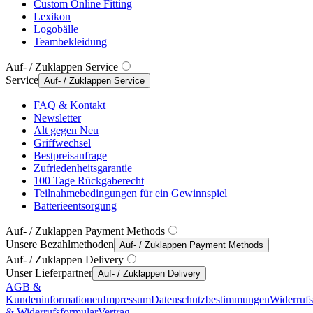
Custom Online Fitting
Lexikon
Logobälle
Teambekleidung
Auf- / Zuklappen Service
Service
Auf- / Zuklappen Service
FAQ & Kontakt
Newsletter
Alt gegen Neu
Griffwechsel
Bestpreisanfrage
Zufriedenheitsgarantie
100 Tage Rückgaberecht
Teilnahmebedingungen für ein Gewinnspiel
Batterieentsorgung
Auf- / Zuklappen Payment Methods
Unsere Bezahlmethoden
Auf- / Zuklappen Payment Methods
Auf- / Zuklappen Delivery
Unser Lieferpartner
Auf- / Zuklappen Delivery
AGB &
Kundeninformationen
Impressum
Datenschutzbestimmungen
Widerruf
& Widerrufsformular
Vertrag