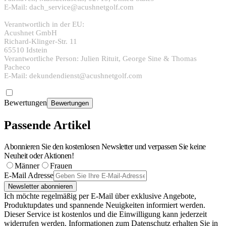
E-Mail: dach_service@acushnetgolf.com
Verantwortlich in der EU:
Acushnet GmbH
Richard-Klinger-Str. 11
65510 Idstein
Verantwortliche Person: Julien Rituit, George Sine & Thomas
Pacheco
E-Mail: dekundendienst@acushnetgolf.com
Bewertungen
Bewertungen
Passende Artikel
Abonnieren Sie den kostenlosen Newsletter und verpassen Sie keine
Neuheit oder Aktionen!
Männer
Frauen
E-Mail Adresse
Newsletter abonnieren
Ich möchte regelmäßig per E-Mail über exklusive Angebote,
Produktupdates und spannende Neuigkeiten informiert werden.
Dieser Service ist kostenlos und die Einwilligung kann jederzeit
widerrufen werden. Informationen zum Datenschutz erhalten Sie in