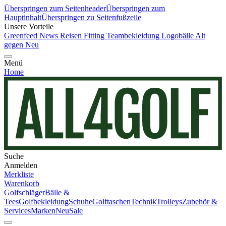
Überspringen zum Seitenheader
Überspringen zum
Hauptinhalt
Überspringen zu Seitenfußzeile
Unsere Vorteile
Greenfeed News
Reisen
Fitting
Teambekleidung
Logobälle
Alt
gegen Neu
Menü
Home
Suche
Anmelden
Merkliste
Warenkorb
Golfschläger
Bälle &
Tees
Golfbekleidung
Schuhe
Golftaschen
Technik
Trolleys
Zubehör &
Services
Marken
Neu
Sale