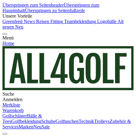
Überspringen zum Seitenheader
Überspringen zum
Hauptinhalt
Überspringen zu Seitenfußzeile
Unsere Vorteile
Greenfeed News
Reisen
Fitting
Teambekleidung
Logobälle
Alt
gegen Neu
Menü
Home
Suche
Anmelden
Merkliste
Warenkorb
Golfschläger
Bälle &
Tees
Golfbekleidung
Schuhe
Golftaschen
Technik
Trolleys
Zubehör &
Services
Marken
Neu
Sale