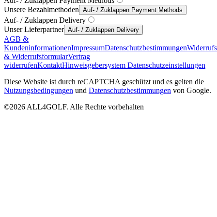
Auf- / Zuklappen Payment Methods
Unsere Bezahlmethoden
Auf- / Zuklappen Payment Methods
Auf- / Zuklappen Delivery
Unser Lieferpartner
Auf- / Zuklappen Delivery
AGB &
Kundeninformationen
Impressum
Datenschutzbestimmungen
Widerruf
& Widerrufsformular
Vertrag
widerrufen
Kontakt
Hinweisgebersystem
Datenschutzeinstellungen
Diese Website ist durch reCAPTCHA geschützt und es gelten die
Nutzungsbedingungen
und
Datenschutzbestimmungen
von Google.
©2026 ALL4GOLF. Alle Rechte vorbehalten