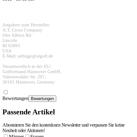
Angaben zum Hersteller:
A.T. Cross Company
One Albion Rd.
Lincoln
RI 02865
USA
E-Mail: anfrage@atgolf.de
Verantwortlich in der EU:
Golfversand Hannover GmbH,
Vahrenwalder Str. 207,
30165 Hannover, Germany
Bewertungen
Bewertungen
Passende Artikel
Abonnieren Sie den kostenlosen Newsletter und verpassen Sie keine
Neuheit oder Aktionen!
Männer
Frauen