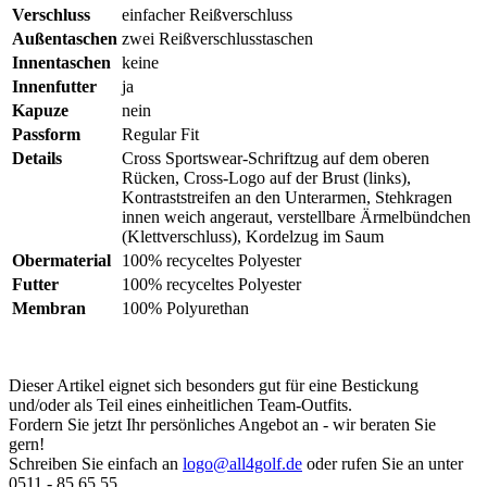
Verschluss
einfacher Reißverschluss
Außentaschen
zwei Reißverschlusstaschen
Innentaschen
keine
Innenfutter
ja
Kapuze
nein
Passform
Regular Fit
Details
Cross Sportswear-Schriftzug auf dem oberen
Rücken, Cross-Logo auf der Brust (links),
Kontraststreifen an den Unterarmen, Stehkragen
innen weich angeraut, verstellbare Ärmelbündchen
(Klettverschluss), Kordelzug im Saum
Obermaterial
100% recyceltes Polyester
Futter
100% recyceltes Polyester
Membran
100% Polyurethan
Dieser Artikel eignet sich besonders gut für eine Bestickung
und/oder als Teil eines einheitlichen Team-Outfits.
Fordern Sie jetzt Ihr persönliches Angebot an - wir beraten Sie
gern!
Schreiben Sie einfach an
logo@all4golf.de
oder rufen Sie an unter
0511 - 85 65 55.