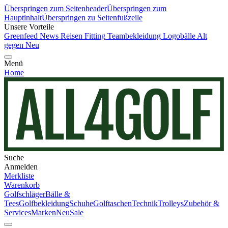
Überspringen zum Seitenheader
Überspringen zum
Hauptinhalt
Überspringen zu Seitenfußzeile
Unsere Vorteile
Greenfeed News
Reisen
Fitting
Teambekleidung
Logobälle
Alt
gegen Neu
Menü
Home
Suche
Anmelden
Merkliste
Warenkorb
Golfschläger
Bälle &
Tees
Golfbekleidung
Schuhe
Golftaschen
Technik
Trolleys
Zubehör &
Services
Marken
Neu
Sale